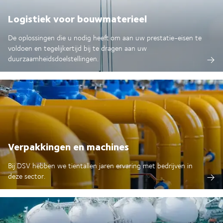
Logistiek voor bouwmaterieel
De oplossingen die u nodig heeft om aan uw prestatie-eisen te
voldoen en tegelijkertijd bij te dragen aan uw
duurzaamheidsdoelstellingen.
Verpakkingen en machines
Bij DSV hebben we tientallen jaren ervaring met bedrijven in
deze sector.