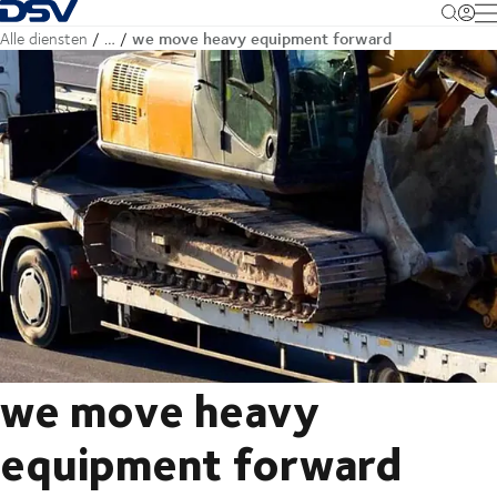
Terug naar startpagina
M
we move heavy equipment forward
Alle diensten
…
we move heavy
equipment forward