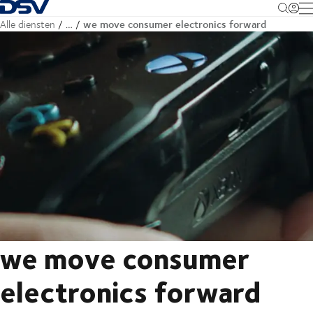
Terug naar startpagina
M
we move consumer electronics forward
Alle diensten
…
we move consumer
electronics forward