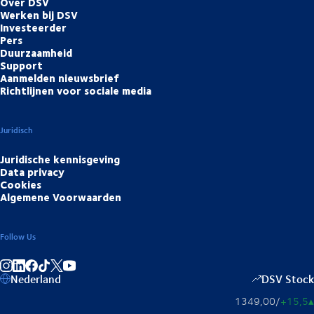
Over DSV
Werken bij DSV
Investeerder
Pers
Duurzaamheid
Support
Aanmelden nieuwsbrief
Richtlijnen voor sociale media
Juridisch
Juridische kennisgeving
Data privacy
Cookies
Algemene Voorwaarden
Follow Us
Deel op Instagram
Deel op LinkedIn
Deel op Facebook
Deel op TikTok
Deel op YouTube
Nederland
DSV Stock
1349,00
/
+15,5
▴