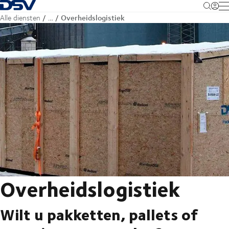
Terug naar startpagina
M
Overheidslogistiek
Alle diensten
…
Overheidslogistiek
Wilt u pakketten, pallets of