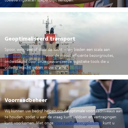
Geoptimaliseerd transport
Spoor, weg, zee of door de lucht – wij bieden een scala aan
transportoplossingen
voor de meest efficiënte bezorgroutes,
ondersteund door onze geavanceerde logistieke tools die u
volledig inzicht geven in uw vracht.
Voorraadbeheer
Wij kunnen uw bedrijf helpen om de optimale voorraadniveaus aan
te houden, zodat u aan de vraag kunt voldoen en vertragingen
voorraadbeheeroplossing
kunt voorkomen. Met onze
kunt u