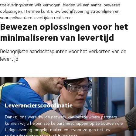
toeleveringsketen wilt verhogen, bieden wij een aantal bewezen
oplossingen. Hiermee kunt u uw bedrijfsvoering stroomlijnen en
voorspelbaardere levertijden realiseren.
Bewezen oplossingen voor het
minimaliseren van levertijd
Belangrijkste aandachtspunten voor het verkorten van de
levertijd
Leverancierscoördinatie
Dankzij ons wereldwijde netwerk van betrouwbare partners
kunnen wij u helpen sterke partnerschappen op te bouwen die
tijdige levering mogelijk maken en ervoor zorgen dat uw
toeleveringsketen soepel blijft verlopen.