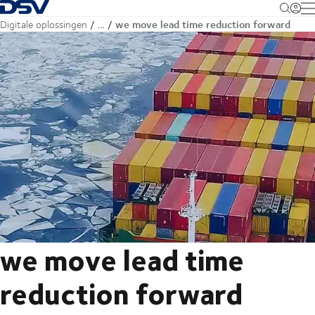
Terug naar startpagina
M
we move lead time reduction forward
Digitale oplossingen
…
we move lead time
reduction forward