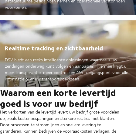
datagestuurde beslissingen nemen en operationele verstoringen
voorkomen.
Realtime tracking en zichtbaarheid
DSV biedt een reeks intelligente oplossingen waarmee u uw
zendingen onderweg kunt volgen en aanpassen. Hiermee krijgt u
meer transparantie, meer controle en één toegangspunt voor alle
informatie over uw transportboekingen.
Waarom een korte levertijd
goed is voor uw bedrijf
Het verkorten van de levertijd levert uw bedrijf grote voordelen
op, zoals kostenbesparingen en sterkere relaties met klanten.
Door processen te stroomlijnen en snellere levering te
garanderen, kunnen bedrijven de voorraadkosten verlagen, de