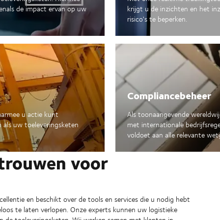
venals de impact ervan op uw
krijgt u de inzichten en het i
risico's te beperken.
Compliancebeheer
aarmee u actie kunt
Als toonaangevende wereldwijd
 als uw toeleveringsketen
met internationale bedrijfsreg
voldoet aan alle relevante we
trouwen voor
ellentie en beschikt over de tools en services die u nodig hebt
loos te laten verlopen. Onze experts kunnen uw logistieke
 van de toeleveringsketen. Wij werken samen met klanten in