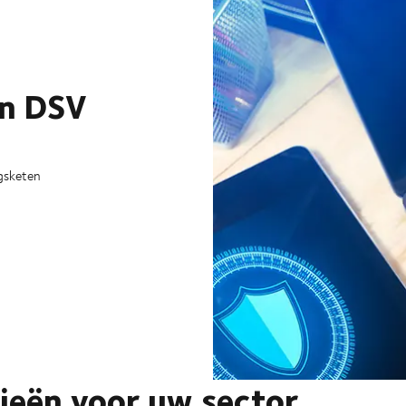
an DSV
ngsketen
ieën voor uw sector