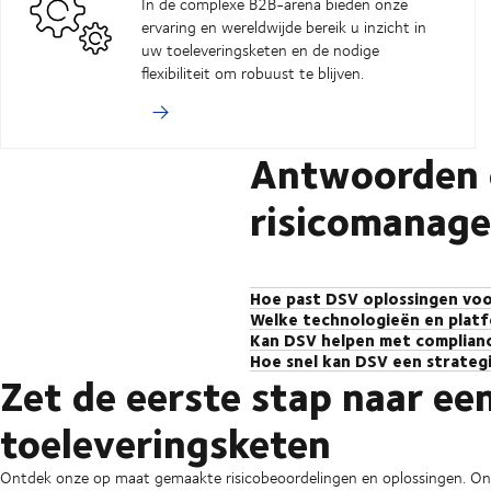
In de complexe B2B-arena bieden onze
ervaring en wereldwijde bereik u inzicht in
uw toeleveringsketen en de nodige
flexibiliteit om robuust te blijven.
Antwoorden o
risicomanag
Hoe past DSV oplossingen voo
Welke technologieën en platf
Om de juiste risicomanagementoplos
Kan DSV helpen met complianc
Wij bieden een aantal geavanceerde
unieke uitdagingen waarmee uw bedr
Hoe snel kan DSV een strateg
Ja, wij hebben tientallen jaren erva
Management (SCM) Services Geeft u
die aansluiten bij uw behoeften. V
Zet de eerste stap naar ee
Het implementeren van een risicom
onderhandelbaar is en bieden een sc
zodat u een overzicht krijgt van uw
waarmee u uw toeleveringsketen soe
identificeren en oplossingen te ov
hebben. Zo bieden wij in de farmac
om uw toeleveringsketen te optimal
risicomanagement kan u helpen bij 
toeleveringsketen
enkele weken oplossingen implement
automobielindustrie zorgen voor vol
voertuigen.
Ontdek onze op maat gemaakte risicobeoordelingen en oplossingen. On