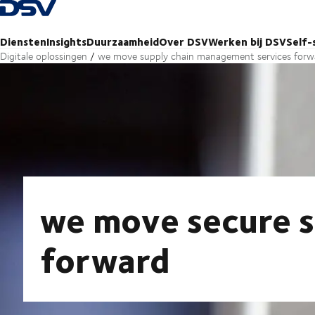
Terug naar startpagina
Diensten
Insights
Duurzaamheid
Over DSV
Werken bij DSV
Self-
Digitale oplossingen
we move supply chain management services forw
we move secure s
forward