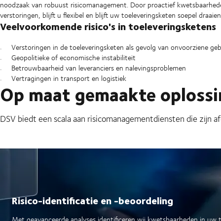
noodzaak van robuust risicomanagement. Door proactief kwetsbaarheden 
verstoringen, blijft u flexibel en blijft uw toeleveringsketen soepel draaien
Veelvoorkomende risico's in toeleveringsketens
Verstoringen in de toeleveringsketen als gevolg van onvoorziene ge
Geopolitieke of economische instabiliteit
Betrouwbaarheid van leveranciers en nalevingsproblemen
Vertragingen in transport en logistiek
Op maat gemaakte oplossin
DSV biedt een scala aan risicomanagementdiensten die zijn af
Risico-identificatie en -beoordeling
Met geavanceerde analyses identificeren wij kwetsbaarheden in uw 