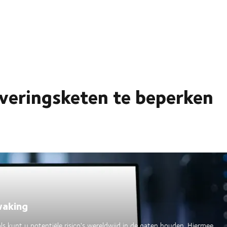
everingsketen te beperken
waking
s kunt u potentiële risico's wereldwijd in de gaten houden. Hiermee