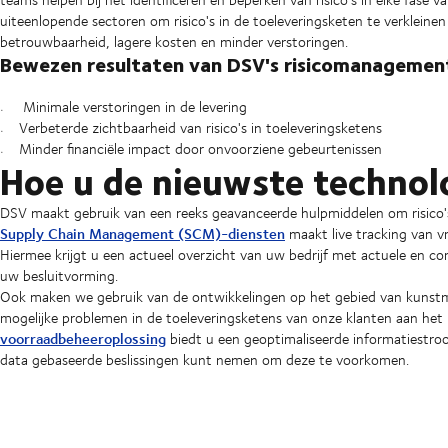
uiteenlopende sectoren om risico's in de toeleveringsketen te verkleinen
betrouwbaarheid, lagere kosten en minder verstoringen.
Bewezen resultaten van DSV's risicomanagemen
Minimale verstoringen in de levering
Verbeterde zichtbaarheid van risico's in toeleveringsketens
Minder financiële impact door onvoorziene gebeurtenissen
Hoe u de nieuwste technol
DSV maakt gebruik van een reeks geavanceerde hulpmiddelen om risico's 
Supply Chain Management (SCM)-diensten
maakt live tracking van v
Hiermee krijgt u een actueel overzicht van uw bedrijf met actuele en co
uw besluitvorming.
Ook maken we gebruik van de ontwikkelingen op het gebied van kunstmat
mogelijke problemen in de toeleveringsketens van onze klanten aan het
voorraadbeheeroplossing
biedt u een geoptimaliseerde informatiestro
data gebaseerde beslissingen kunt nemen om deze te voorkomen.