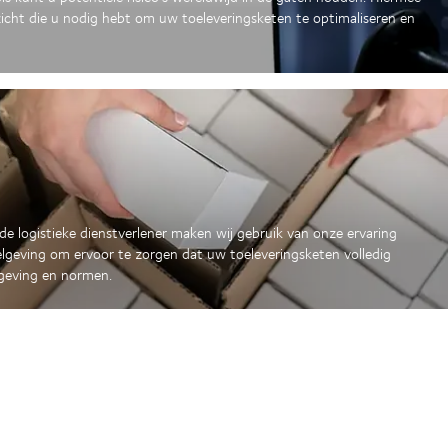
nzicht die u nodig hebt om uw toeleveringsketen te optimaliseren en
e logistieke dienstverlener maken wij gebruik van onze ervaring
elgeving om ervoor te zorgen dat uw toeleveringsketen volledig
tgeving en normen.