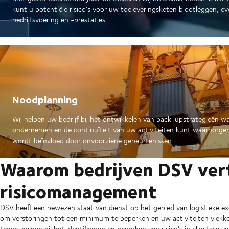
kunt u potentiële risico's voor uw toeleveringsketen blootleggen, e
bedrijfsvoering en -prestaties.
Noodplanning
Wij helpen uw bedrijf bij het ontwikkelen van back-upstrategieën w
ondernemen en de continuïteit van uw activiteiten kunt waarborgen
wordt beïnvloed door onvoorziene gebeurtenissen.
Waarom bedrijven DSV ver
risicomanagement
DSV heeft een bewezen staat van dienst op het gebied van logistieke exc
om verstoringen tot een minimum te beperken en uw activiteiten vlekke
teams helpen bij het identificeren en beperken van risico's in elke fase