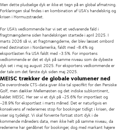
Men dette pludselige dyk er ikke et tegn på en global afmatning.
Forklaringen skal findes i en kombination af USA's handelskrig og
krisen i Hormuzstrædet.
For USA’s vedkommende har vi set et vedvarende fald i
fragtmængderne siden handelskrigen startede i april 2025. I
marts 2026 så vi, at fragtmængderne, der blev læsset ombord
med destination i Nordamerika, faldt med -8.4% og
eksportlasten fra USA faldt med -3.5%. For importens
vedkommende er det et dyk på samme niveau som de dybeste
dyk set i maj og august 2025. For eksportens vedkommende er
der tale om det første dyk siden maj 2025.
MEISC trækker de globale volumener ned
De overordnede CTS-data giver ikke tal specifikt for den Persiske
Golf, men dækker Mellemøsten og det indiske subkontinent,
kaldet MEISC. Her ser vi et dyk på -25.6% for importlast og
-28.9% for eksportlast i marts måned. Det er naturligvis en
konsekvens af rederiernes stop for bookinger tidligt i krisen, der
viser sig tydeligt. Vi skal forvente fortsat stort dyk i de
kommende måneders data, men ikke helt på samme niveau, da
rederierne har genåbnet for bookinger, dog med markant højere