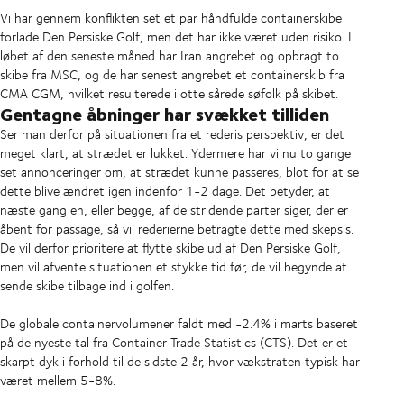
Vi har gennem konflikten set et par håndfulde containerskibe
forlade Den Persiske Golf, men det har ikke været uden risiko. I
løbet af den seneste måned har Iran angrebet og opbragt to
skibe fra MSC, og de har senest angrebet et containerskib fra
CMA CGM, hvilket resulterede i otte sårede søfolk på skibet.
Gentagne åbninger har svækket tilliden
Ser man derfor på situationen fra et rederis perspektiv, er det
meget klart, at strædet er lukket. Ydermere har vi nu to gange
set annonceringer om, at strædet kunne passeres, blot for at se
dette blive ændret igen indenfor 1-2 dage. Det betyder, at
næste gang en, eller begge, af de stridende parter siger, der er
åbent for passage, så vil rederierne betragte dette med skepsis.
De vil derfor prioritere at flytte skibe ud af Den Persiske Golf,
men vil afvente situationen et stykke tid før, de vil begynde at
sende skibe tilbage ind i golfen.
De globale containervolumener faldt med -2.4% i marts baseret
på de nyeste tal fra Container Trade Statistics (CTS). Det er et
skarpt dyk i forhold til de sidste 2 år, hvor vækstraten typisk har
været mellem 5-8%.