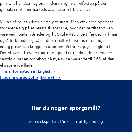
primært har stor regional indvirkning, men effekten på den
globale containermarkedsbalance er ret beskeden.
Vi kan håbe, at krisen bliver løst snart. Men afskibere bør også
forberede sig på et realistisk scenarie, hvor denne tilstand kan
vare ved i både måneder og år. Skulle det blive tilfældet, må man
også forberede sig på en dominoeffekt, hvor især de høje
energipriser kan lægge en dæmper på forbrugslysten globalt.
Det vil føre til lavere fragtmængder i et marked, hvor rederier
samtidig har en ordrebog på nye skibe svarende til 36% af den
eksisterende flåde.
This information in English
Læs om vores søfragtsservices
Har du nogen spørgsmål?
Vores eksperter står klar til at hjælpe dig.