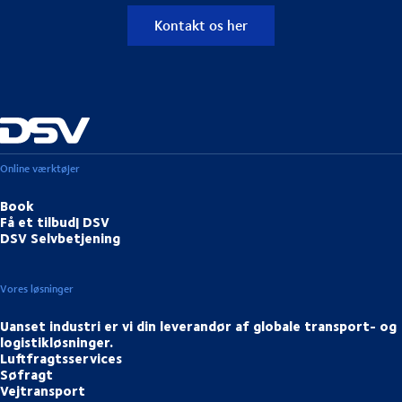
Kontakt os her
Online værktøjer
Book
Få et tilbud| DSV
DSV Selvbetjening
Vores løsninger
Uanset industri er vi din leverandør af globale transport- og
logistikløsninger.
Luftfragtsservices
Søfragt
Vejtransport