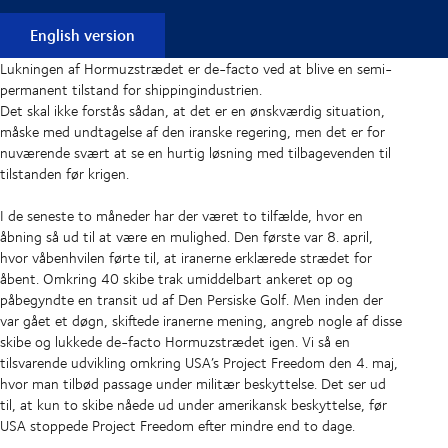
English version
Lukningen af Hormuzstrædet er de-facto ved at blive en semi-
permanent tilstand for shippingindustrien.
Det skal ikke forstås sådan, at det er en ønskværdig situation,
måske med undtagelse af den iranske regering, men det er for
nuværende svært at se en hurtig løsning med tilbagevenden til
tilstanden før krigen.
I de seneste to måneder har der været to tilfælde, hvor en
åbning så ud til at være en mulighed. Den første var 8. april,
hvor våbenhvilen førte til, at iranerne erklærede strædet for
åbent. Omkring 40 skibe trak umiddelbart ankeret op og
påbegyndte en transit ud af Den Persiske Golf. Men inden der
var gået et døgn, skiftede iranerne mening, angreb nogle af disse
skibe og lukkede de-facto Hormuzstrædet igen. Vi så en
tilsvarende udvikling omkring USA’s Project Freedom den 4. maj,
hvor man tilbød passage under militær beskyttelse. Det ser ud
til, at kun to skibe nåede ud under amerikansk beskyttelse, før
USA stoppede Project Freedom efter mindre end to dage.