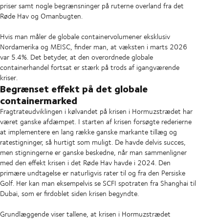
priser samt nogle begrænsninger på ruterne overland fra det
Røde Hav og Omanbugten.
Hvis man måler de globale containervolumener eksklusiv
Nordamerika og MEISC, finder man, at væksten i marts 2026
var 5.4%. Det betyder, at den overordnede globale
containerhandel fortsat er stærk på trods af igangværende
kriser.
Begrænset effekt på det globale
containermarked
Fragtrateudviklingen i kølvandet på krisen i Hormuzstrædet har
været ganske afdæmpet. I starten af krisen forsøgte rederierne
at implementere en lang række ganske markante tillæg og
ratestigninger, så hurtigt som muligt. De havde delvis succes,
men stigningerne er ganske beskedne, når man sammenligner
med den effekt krisen i det Røde Hav havde i 2024. Den
primære undtagelse er naturligvis rater til og fra den Persiske
Golf. Her kan man eksempelvis se SCFI spotraten fra Shanghai til
Dubai, som er firdoblet siden krisen begyndte.
Grundlæggende viser tallene, at krisen i Hormuzstrædet