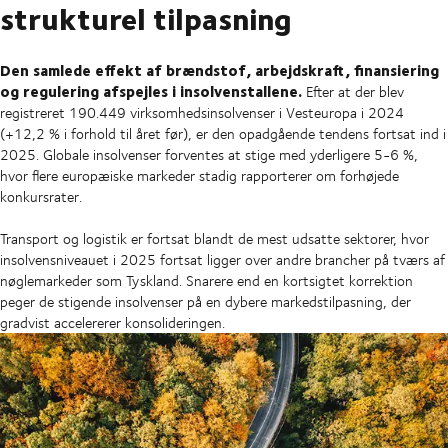
strukturel tilpasning
Den samlede effekt af brændstof, arbejdskraft, finansiering
og regulering afspejles i insolvenstallene.
Efter at der blev
registreret 190.449 virksomhedsinsolvenser i Vesteuropa i 2024
(+12,2 % i forhold til året før), er den opadgående tendens fortsat ind i
2025. Globale insolvenser forventes at stige med yderligere 5-6 %,
hvor flere europæiske markeder stadig rapporterer om forhøjede
konkursrater.
Transport og logistik er fortsat blandt de mest udsatte sektorer, hvor
insolvensniveauet i 2025 fortsat ligger over andre brancher på tværs af
nøglemarkeder som Tyskland. Snarere end en kortsigtet korrektion
peger de stigende insolvenser på en dybere markedstilpasning, der
gradvist accelererer konsolideringen.