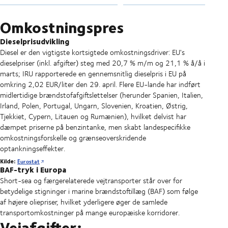
Omkostningspres
Dieselprisudvikling
Diesel er den vigtigste kortsigtede omkostningsdriver: EU's
dieselpriser (inkl. afgifter) steg med 20,7 % m/m og 21,1 % å/å i
marts; IRU rapporterede en gennemsnitlig dieselpris i EU på
omkring 2,02 EUR/liter den 29. april. Flere EU-lande har indført
midlertidige brændstofafgiftslettelser (herunder Spanien, Italien,
Irland, Polen, Portugal, Ungarn, Slovenien, Kroatien, Østrig,
Tjekkiet, Cypern, Litauen og Rumænien), hvilket delvist har
dæmpet priserne på benzintanke, men skabt landespecifikke
omkostningsforskelle og grænseoverskridende
optankningseffekter.
Kilde:
Eurostat
BAF-tryk i Europa
Short-sea og færgerelaterede vejtransporter står over for
betydelige stigninger i marine brændstoftillæg (BAF) som følge
af højere oliepriser, hvilket yderligere øger de samlede
transportomkostninger på mange europæiske korridorer.
Vejafgifter: