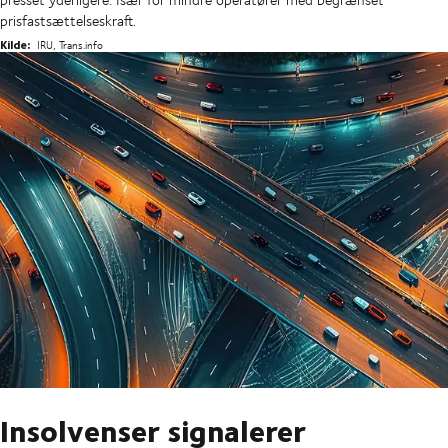
prisfastsættelseskraft.
Kilde:
IRU, Trans.info
Insolvenser signalerer