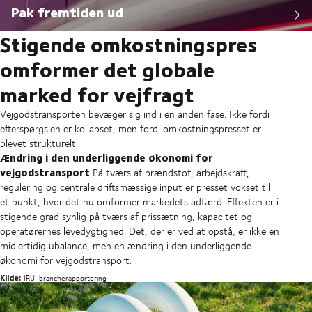
Pak fremtiden ud
Stigende omkostningspres
omformer det globale
marked for vejfragt
Vejgodstransporten bevæger sig ind i en anden fase. Ikke fordi
efterspørgslen er kollapset, men fordi omkostningspresset er
blevet strukturelt.
Ændring i den underliggende økonomi for
vejgodstransport
På tværs af brændstof, arbejdskraft,
regulering og centrale driftsmæssige input er presset vokset til
et punkt, hvor det nu omformer markedets adfærd. Effekten er i
stigende grad synlig på tværs af prissætning, kapacitet og
operatørernes levedygtighed. Det, der er ved at opstå, er ikke en
midlertidig ubalance, men en ændring i den underliggende
økonomi for vejgodstransport.
Kilde:
IRU, brancherapportering