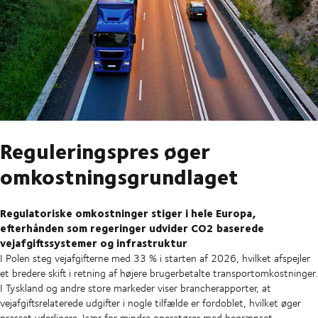
Reguleringspres øger
omkostningsgrundlaget
Regulatoriske omkostninger stiger i hele Europa,
efterhånden som regeringer udvider CO2 baserede
vejafgiftssystemer og infrastruktur
I Polen steg vejafgifterne med 33 % i starten af 2026, hvilket afspejler
et bredere skift i retning af højere brugerbetalte transportomkostninger.
I Tyskland og andre store markeder viser brancherapporter, at
vejafgiftsrelaterede udgifter i nogle tilfælde er fordoblet, hvilket øger
presset yderligere. Især for mindre operatører med begrænset