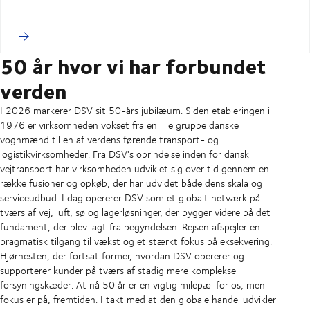
50 år hvor vi har forbundet
verden
I 2026 markerer DSV sit 50-års jubilæum. Siden etableringen i
1976 er virksomheden vokset fra en lille gruppe danske
vognmænd til en af verdens førende transport- og
logistikvirksomheder. Fra DSV's oprindelse inden for dansk
vejtransport har virksomheden udviklet sig over tid gennem en
række fusioner og opkøb, der har udvidet både dens skala og
serviceudbud. I dag opererer DSV som et globalt netværk på
tværs af vej, luft, sø og lagerløsninger, der bygger videre på det
fundament, der blev lagt fra begyndelsen. Rejsen afspejler en
pragmatisk tilgang til vækst og et stærkt fokus på eksekvering.
Hjørnesten, der fortsat former, hvordan DSV opererer og
supporterer kunder på tværs af stadig mere komplekse
forsyningskæder. At nå 50 år er en vigtig milepæl for os, men
fokus er på, fremtiden. I takt med at den globale handel udvikler