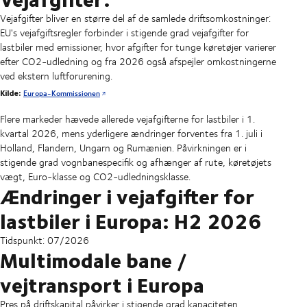
Vejafgifter bliver en større del af de samlede driftsomkostninger:
EU's vejafgiftsregler forbinder i stigende grad vejafgifter for
lastbiler med emissioner, hvor afgifter for tunge køretøjer varierer
efter CO2-udledning og fra 2026 også afspejler omkostningerne
ved ekstern luftforurening.
Kilde:
Europa-Kommissionen
Flere markeder hævede allerede vejafgifterne for lastbiler i 1.
kvartal 2026, mens yderligere ændringer forventes fra 1. juli i
Holland, Flandern, Ungarn og Rumænien. Påvirkningen er i
stigende grad vognbanespecifik og afhænger af rute, køretøjets
vægt, Euro-klasse og CO2-udledningsklasse.
Ændringer i vejafgifter for
lastbiler i Europa: H2 2026
Tidspunkt: 07/2026
Multimodale bane /
vejtransport i Europa
Pres på driftskapital påvirker i stigende grad kapaciteten.