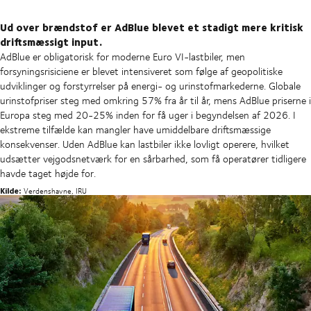
Ud over brændstof er AdBlue blevet et stadigt mere kritisk
driftsmæssigt input.
AdBlue er obligatorisk for moderne Euro VI-lastbiler, men
forsyningsrisiciene er blevet intensiveret som følge af geopolitiske
udviklinger og forstyrrelser på energi- og urinstofmarkederne. Globale
urinstofpriser steg med omkring 57% fra år til år, mens AdBlue priserne i
Europa steg med 20-25% inden for få uger i begyndelsen af 2026. I
ekstreme tilfælde kan mangler have umiddelbare driftsmæssige
konsekvenser. Uden AdBlue kan lastbiler ikke lovligt operere, hvilket
udsætter vejgodsnetværk for en sårbarhed, som få operatører tidligere
havde taget højde for.
Kilde:
Verdenshavne, IRU