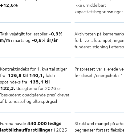
+12,6%
ikke umiddelbart
kapacitetsbegrænsninger.
-0,3%
Tysk vejafgift for lastbiler
Aktiviteten på kernemarkedet
m/m
-0,6% år/år
i marts og
forbliver afdæmpet; ingen klar b
funderet stigning i efterspørgslen
Kontraktindeks for 1. kvartal stiger
Prispresset var allerede ved at vo
136,9
til 140,1,
fra
fald i
før diesel-/energichok i 1. kvarta
135,1 til
spotindeks fra
132,3.
Udsigterne for 2026 er
"beskedent opadgående pres" drevet
af brændstof og efterspørgsel
440.000 ledige
Europa havde
Strukturel mangel på arbejdskraf
lastbilchaufførstillinger
i 2025
begrænser fortsat fleksibel kapac