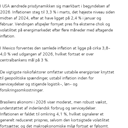
I USA ændrede prisdynamikken sig mærkbart i begyndelsen af
2026. Inflationen steg til 3,3 % i marts, det højeste niveau siden
midten af 2024, efter at have ligget på 2,4 % i januar og
februar. Vendingen afspejler fornyet pres fra eksterne chok og
volatilitet på energimarkedet efter flere måneder med aftagende
inflation.
I Mexico forventes den samlede inflation at ligge på cirka 3,8-
4,0 % ved udgangen af 2026, hvilket fortsat er over
centralbankens mål på 3 %.
De vigtigste risikofaktorer omfatter ustabile energipriser knyttet
til geopolitiske spændinger, ustabil inflation inden for
serviceydelser og stigende logistik-, løn- og
forsikringsomkostninger.
Brasiliens økonomi i 2026 viser moderat, men robust vækst,
understøttet af indenlandsk forbrug og serviceydelser.
Inflationen er faldet til omkring 4,1 %, hvilket signalerer et
generelt reduceret prispres, selvom den kortsigtede volatilitet
fortsætter, og det makroøkonomiske miljø fortsat er følsomt.