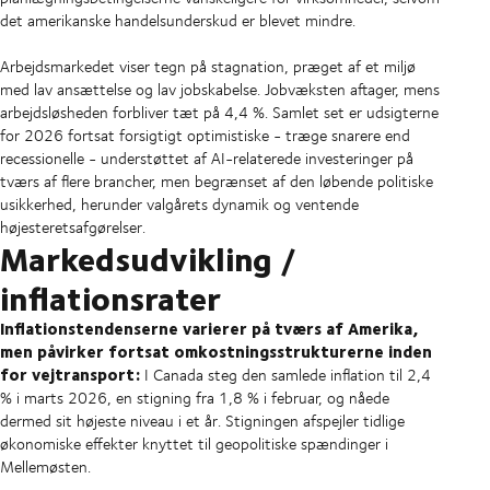
det amerikanske handelsunderskud er blevet mindre.
Arbejdsmarkedet viser tegn på stagnation, præget af et miljø
med lav ansættelse og lav jobskabelse. Jobvæksten aftager, mens
arbejdsløsheden forbliver tæt på 4,4 %. Samlet set er udsigterne
for 2026 fortsat forsigtigt optimistiske - træge snarere end
recessionelle - understøttet af AI-relaterede investeringer på
tværs af flere brancher, men begrænset af den løbende politiske
usikkerhed, herunder valgårets dynamik og ventende
højesteretsafgørelser.
Markedsudvikling /
inflationsrater
Inflationstendenserne varierer på tværs af Amerika,
men påvirker fortsat omkostningsstrukturerne inden
for vejtransport:
I Canada steg den samlede inflation til 2,4
% i marts 2026, en stigning fra 1,8 % i februar, og nåede
dermed sit højeste niveau i et år. Stigningen afspejler tidlige
økonomiske effekter knyttet til geopolitiske spændinger i
Mellemøsten.