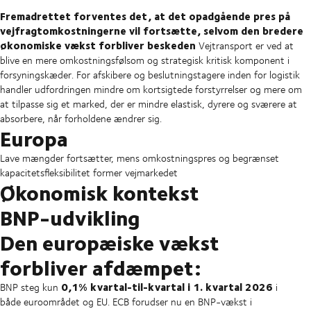
Fremadrettet forventes det, at det opadgående pres på
vejfragtomkostningerne vil fortsætte, selvom den bredere
økonomiske vækst forbliver beskeden
Vejtransport er ved at
blive en mere omkostningsfølsom og strategisk kritisk komponent i
forsyningskæder. For afskibere og beslutningstagere inden for logistik
handler udfordringen mindre om kortsigtede forstyrrelser og mere om
at tilpasse sig et marked, der er mindre elastisk, dyrere og sværere at
absorbere, når forholdene ændrer sig.
Europa
Lave mængder fortsætter, mens omkostningspres og begrænset
kapacitetsfleksibilitet former vejmarkedet
Økonomisk kontekst
BNP-udvikling
Den europæiske vækst
forbliver afdæmpet:
0,1% kvartal-til-kvartal i 1. kvartal 2026
BNP steg kun
i
både euroområdet og EU. ECB forudser nu en BNP-vækst i