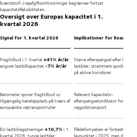
brændstof-/vejafgiftsomkostninger begrænser fortsat
kapacitetsfleksibiliteten.
Oversigt over Europas kapacitet i 1.
kvartal 2026
Signal for 1. kvartal 2026
Implikationer for Road Eur
+41% år/år
Fragttilbud i 1. kvartal
,
Større efterspørgsel efter ledige
-7% år/år
angivet lastbilkapacitet
lastbiler; strammere spotkapacit
på aktive korridorer.
Barometer sporer fragttilbud vs.
Relevant kapacitets-
tilgængelig køretøjsplads på tværs af
efterspørgselsindikator for europ
europæiske vejtransportruter
vejgodstransport
+10,7%
EU-lastbilregistreringer
i 1.
Flådefornyelsen er forbedret fra
kvartal 2026; tunge lastbiler
lavpunktet i 2025, men dette fje