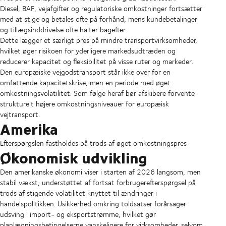
Diesel, BAF, vejafgifter og regulatoriske omkostninger fortsætter
med at stige og betales ofte på forhånd, mens kundebetalinger
og tillægsinddrivelse ofte halter bagefter.
Dette lægger et særligt pres på mindre transportvirksomheder,
hvilket øger risikoen for yderligere markedsudtræden og
reducerer kapacitet og fleksibilitet på visse ruter og markeder.
Den europæiske vejgodstransport står ikke over for en
omfattende kapacitetskrise, men en periode med øget
omkostningsvolatilitet. Som følge heraf bør afskibere forvente
strukturelt højere omkostningsniveauer for europæisk
vejtransport.
Amerika
Efterspørgslen fastholdes på trods af øget omkostningspres
Økonomisk udvikling
Den amerikanske økonomi viser i starten af 2026 langsom, men
stabil vækst, understøttet af fortsat forbrugerefterspørgsel på
trods af stigende volatilitet knyttet til ændringer i
handelspolitikken. Usikkerhed omkring toldsatser forårsager
udsving i import- og eksportstrømme, hvilket gør
planlægningsbetingelserne vanskeligere for virksomheder, selvom