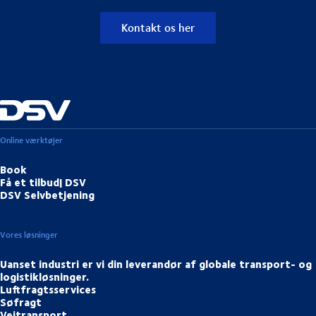
Kontakt os her
Online værktøjer
Book
Få et tilbud| DSV
DSV Selvbetjening
Vores løsninger
Uanset industri er vi din leverandør af globale transport- og
logistikløsninger.
Luftfragtsservices
Søfragt
Vejtransport