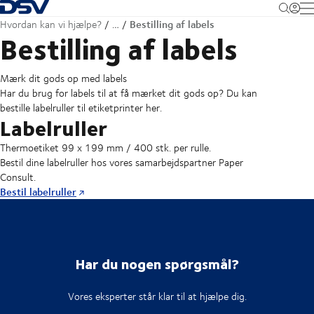
Tilbage til forsiden
M
Bestilling af labels
Hvordan kan vi hjælpe?
…
Bestilling af labels
Mærk dit gods op med labels
Har du brug for labels til at få mærket dit gods op? Du kan
bestille labelruller til etiketprinter her.
Labelruller
Thermoetiket 99 x 199 mm / 400 stk. per rulle.
Bestil dine labelruller hos vores samarbejdspartner Paper
Consult.
Bestil labelruller
Har du nogen spørgsmål?
Vores eksperter står klar til at hjælpe dig.