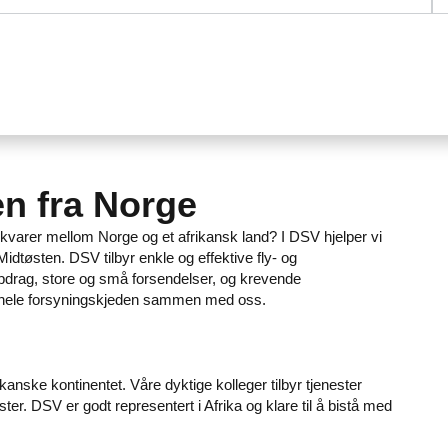
en fra Norge
ferskvarer mellom Norge og et afrikansk land? I DSV hjelper vi
 Midtøsten. DSV tilbyr enkle og effektive fly- og
ppdrag, store og små forsendelser, og krevende
om hele forsyningskjeden sammen med oss.
rikanske kontinentet. Våre dyktige kolleger tilbyr tjenester
ster. DSV er godt representert i Afrika og klare til å bistå med