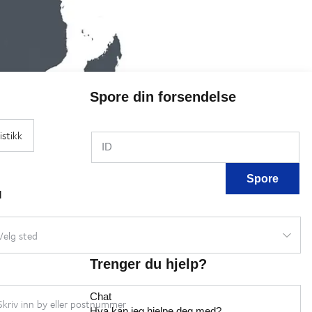
Spore din forsendelse
ID
Spore
Trenger du hjelp?
Chat
Hva kan jeg hjelpe deg med?