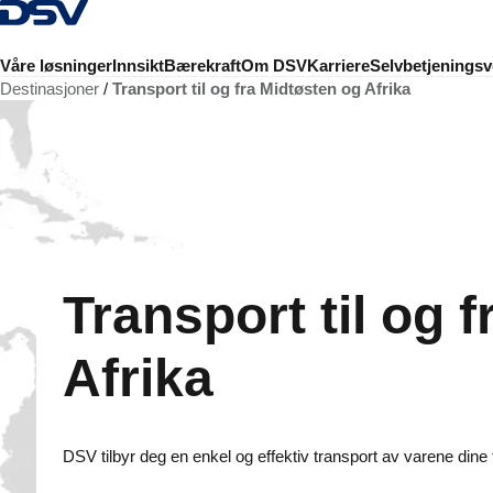
Tilbake til hjemmesiden
Våre løsninger
Innsikt
Bærekraft
Om DSV
Karriere
Selvbetjeningsv
Destinasjoner
Transport til og fra Midtøsten og Afrika
Transport til og 
Afrika
DSV tilbyr deg en enkel og effektiv transport av varene dine t