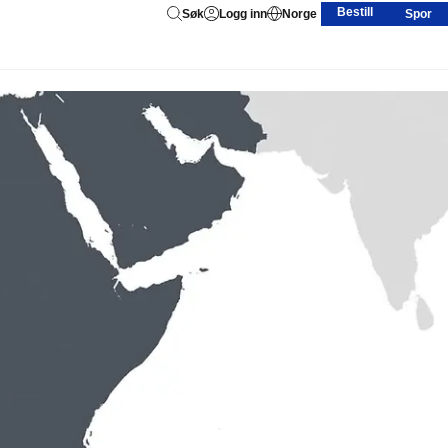
Bestill
Søk
Logg inn
Norge
Spor