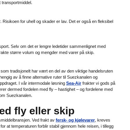
t transportmiddel.
. Risikoen for uhell og skader er lav. Det er også en fleksibel
transport. Selv om det er lengre ledetider sammenlignet med
å frakte større volum og mengder med varer på skip.
som tradisjonelt har vært en del av den viktige handelsruten
engig av å finne alternative ruter til Suezkanalen og
ppdraget. I vår intermodale løsning
Sea-Air
frakter vi gods på
inerer dermed fordelen med fly – hastighet – og fordelene med
nnom Suezkanalen.
d fly eller skip
gsmiddelbransjen. Ved frakt av
fersk- og kjølevarer
, kreves
or at temperaturen forblir stabil gjennom hele reisen, i tillegg