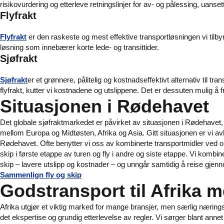
risikovurdering og etterleve retningslinjer for av- og pålessing, uanset
Flyfrakt
Flyfrakt
er den raskeste og mest effektive transportløsningen vi tilbyr
løsning som innebærer korte lede- og transittider.
Sjøfrakt
Sjøfrakt
er et grønnere, pålitelig og kostnadseffektivt alternativ til 
flyfrakt, kutter vi kostnadene og utslippene. Det er dessuten mulig 
Situasjonen i Rødehavet
Det globale sjøfraktmarkedet er påvirket av situasjonen i Rødehavet, 
mellom Europa og Midtøsten, Afrika og Asia. Gitt situasjonen er vi avh
Rødehavet. Ofte benytter vi oss av kombinerte transportmidler ved o
skip i første etappe av turen og fly i andre og siste etappe. Vi komb
skip – lavere utslipp og kostnader – og unngår samtidig å reise gje
Sammenlign fly og skip
Godstransport til Afrika me
Afrika utgjør et viktig marked for mange bransjer, men særlig nærin
det ekspertise og grundig etterlevelse av regler. Vi sørger blant annet f