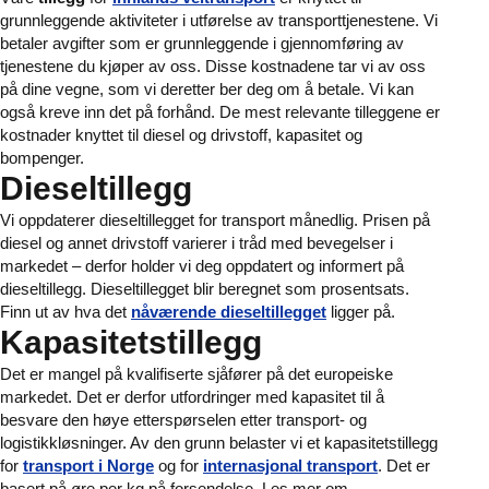
grunnleggende aktiviteter i utførelse av transporttjenestene. Vi
betaler avgifter som er grunnleggende i gjennomføring av
tjenestene du kjøper av oss. Disse kostnadene tar vi av oss
på dine vegne, som vi deretter ber deg om å betale. Vi kan
også kreve inn det på forhånd. De mest relevante tilleggene er
kostnader knyttet til diesel og drivstoff, kapasitet og
bompenger.
Dieseltillegg
Vi oppdaterer dieseltillegget for transport månedlig. Prisen på
diesel og annet drivstoff varierer i tråd med bevegelser i
markedet – derfor holder vi deg oppdatert og informert på
dieseltillegg. Dieseltillegget blir beregnet som prosentsats.
Finn ut av hva det
nåværende dieseltillegget
ligger på.
Kapasitetstillegg
Det er mangel på kvalifiserte sjåfører på det europeiske
markedet. Det er derfor utfordringer med kapasitet til å
besvare den høye etterspørselen etter transport- og
logistikkløsninger. Av den grunn belaster vi et kapasitetstillegg
for
transport i Norge
og for
internasjonal transport
. Det er
basert på øre per kg på forsendelse. Les mer om