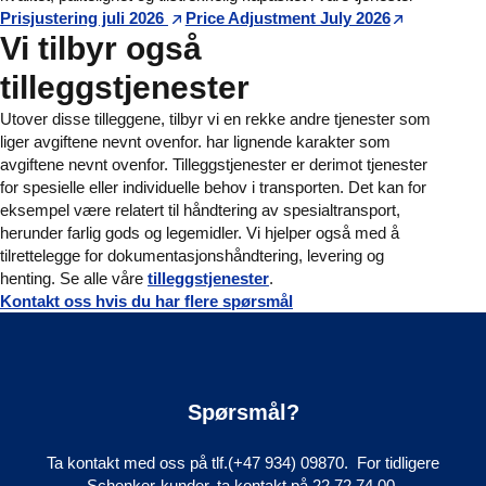
Prisjustering juli 2026
Price Adjustment July 2026
Vi tilbyr også
tilleggstjenester
Utover disse tilleggene, tilbyr vi en rekke andre tjenester som
liger avgiftene nevnt ovenfor. har lignende karakter som
avgiftene nevnt ovenfor. Tilleggstjenester er derimot tjenester
for spesielle eller individuelle behov i transporten. Det kan for
eksempel være relatert til håndtering av spesialtransport,
herunder farlig gods og legemidler. Vi hjelper også med å
tilrettelegge for dokumentasjonshåndtering, levering og
henting. Se alle våre
tilleggstjenester
.
Kontakt oss hvis du har flere spørsmål
Spørsmål?
Ta kontakt med oss på tlf.(+47 934) 09870. For tidligere
Schenker-kunder, ta kontakt på 22 72 74 00.