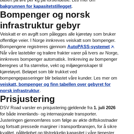
bakgrunnen for kapasitetstillegget
.
Bompenger og norsk
infrastruktur gebyr
Veiskatt er en avgift som pålegges alle kjøretøy som bruker
offentlige veier. I Norge innkreves veiskatt som bompenger.
Bompengene registreres gjennom
AutoPASS-systemet
.
Når våre lastebiler og trailere frakter varer på tvers av Norge,
innkreves bompenger automatisk. Innkreving av bompenger
beregnes ut fra størrelse, vekt og miljøegenskaper til
kjøretøyet. Beløpet som blir trukket ved
bompengepasseringer blir belastet våre kunder. Les mer om
veiskatt, bompenger og finn tabellen over gebyret for
norsk infrastruktur
.
Prisjustering
DSV Road varsler en prisjustering gjeldende fra
1. juli 2026
for både innenlands- og internasjonale transporter.
Justeringen gjennomføres som følge av økte driftskostnader
og fortsatt pressede marginer i transportbransjen, for å sikre
kvalitet, pålitelighet og tilstrekkelig kapasitet i våre tjenester