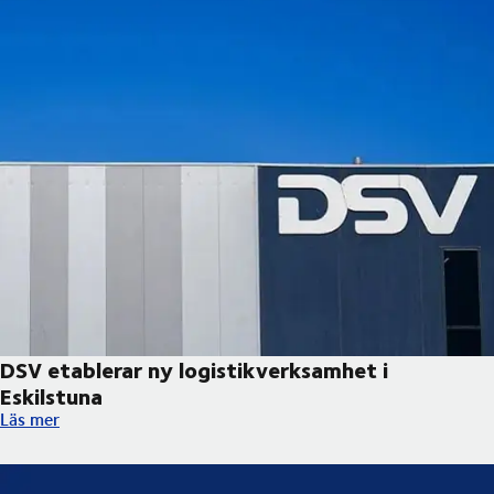
DSV etablerar ny logistikverksamhet i
Eskilstuna
DSV etablerar ny logistikverksamhet i Eskilstuna
Läs mer