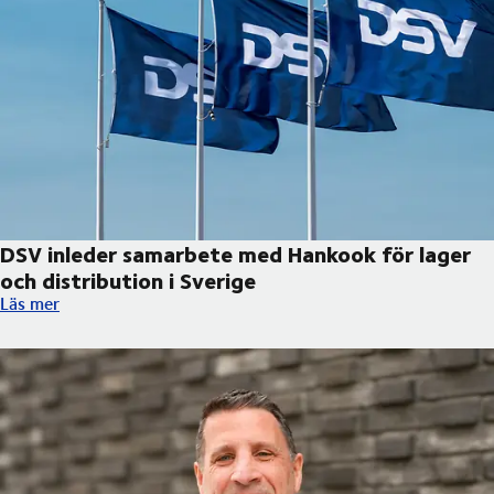
DSV inleder samarbete med Hankook för lager
och distribution i Sverige
DSV inleder samarbete med Hankook för lager och distribution 
Läs mer