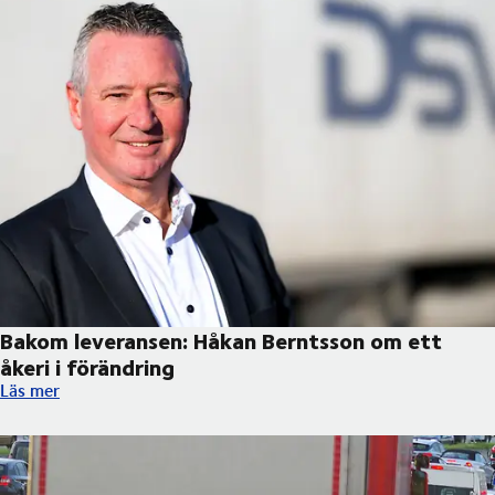
Bakom leveransen: Håkan Berntsson om ett
åkeri i förändring
Bakom leveransen: Håkan Berntsson om ett åkeri i förändring
Läs mer