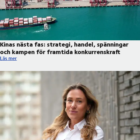
Kinas nästa fas: strategi, handel, spänningar
och kampen för framtida konkurrenskraft
Kinas nästa fas: strategi, handel, spänningar och kampen för f
Läs mer