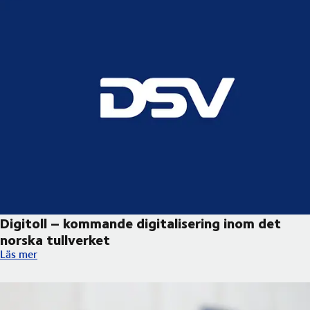
Digitoll – kommande digitalisering inom det
norska tullverket ​
Digitoll – kommande digitalisering inom det norska tullverket ​
Läs mer