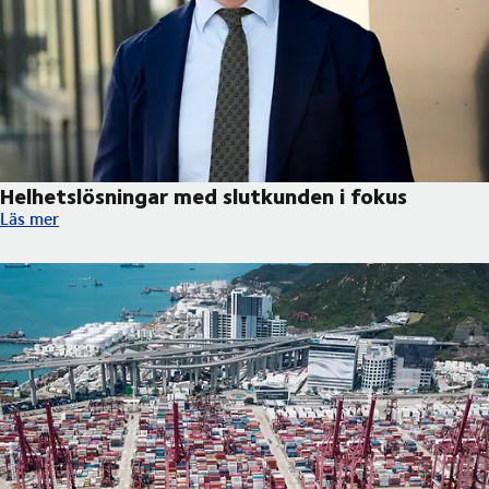
Helhetslösningar med slutkunden i fokus
Helhetslösningar med slutkunden i fokus
Läs mer