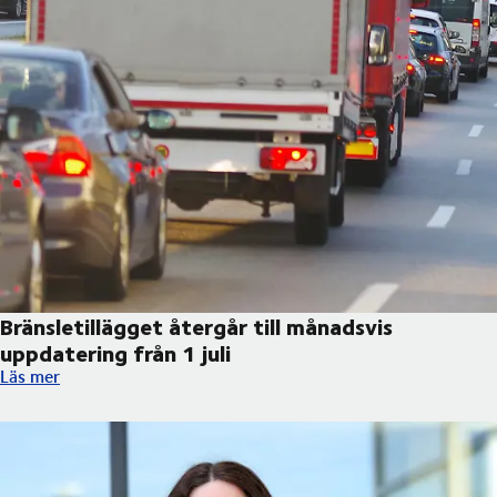
Bränsletillägget återgår till månadsvis
uppdatering från 1 juli
Bränsletillägget återgår till månadsvis uppdatering från 1 juli
Läs mer