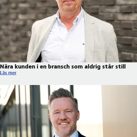
Nära kunden i en bransch som aldrig står still
Nära kunden i en bransch som aldrig står still
Läs mer