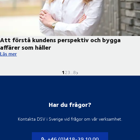
Att förstå kundens perspektiv och bygga
affärer som håller
Att förstå kundens perspektiv och bygga affärer som håller
Läs mer
1
Nuvarande sida är
Gå till sidan
Gå till sidan
Gå till sidan
Nästa sida
2
3
...
8
Har du frågor?
Kontakta DSV i Sverige vid frågor om vår verksamhet.
+46 (0)418-39 10 00