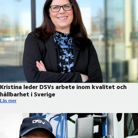
Kristina leder DSVs arbete inom kvalitet och
hållbarhet i Sverige
Kristina leder DSVs arbete inom kvalitet och hållbarhet i Sverig
Läs mer