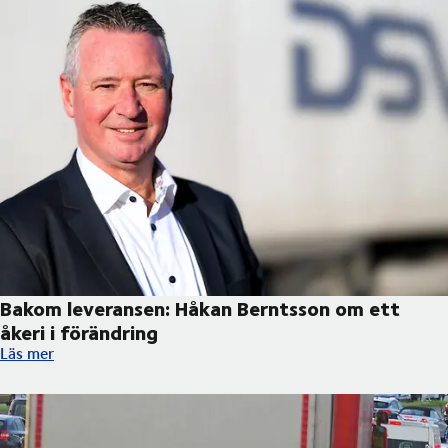
Bakom leveransen: Håkan Berntsson om ett
åkeri i förändring
Bakom leveransen: Håkan Berntsson om ett åkeri i förändring
Läs mer