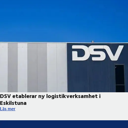
DSV etablerar ny logistikverksamhet i
Eskilstuna
DSV etablerar ny logistikverksamhet i Eskilstuna
Läs mer