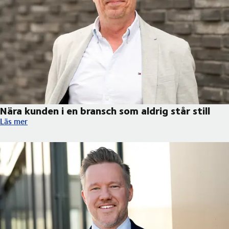
Nära kunden i en bransch som aldrig står still
Nära kunden i en bransch som aldrig står still
Läs mer