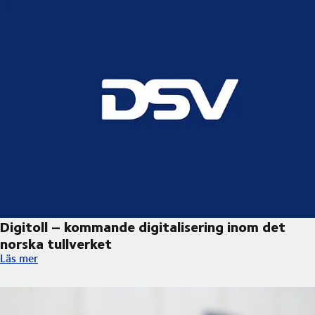
Digitoll – kommande digitalisering inom det
norska tullverket ​
Digitoll – kommande digitalisering inom det norska tullverket ​
Läs mer