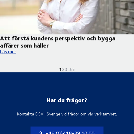
Att förstå kundens perspektiv och bygga
affärer som håller
Att förstå kundens perspektiv och bygga affärer som håller
Läs mer
1
Nuvarande sida är
Gå till sidan
Gå till sidan
Gå till sidan
Nästa sida
2
3
...
8
Har du frågor?
Kontakta DSV i Sverige vid frågor om vår verksamhet.
+46 (0)418-39 10 00