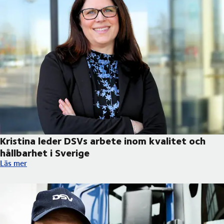
Kristina leder DSVs arbete inom kvalitet och
hållbarhet i Sverige
Kristina leder DSVs arbete inom kvalitet och hållbarhet i Sverig
Läs mer