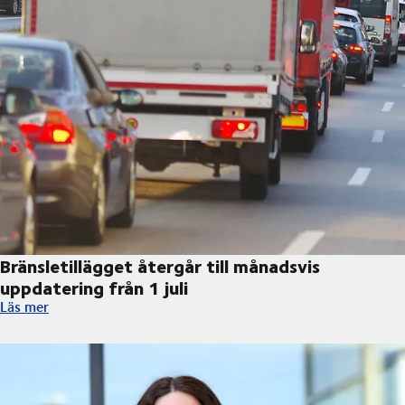
Bränsletillägget återgår till månadsvis
uppdatering från 1 juli
Bränsletillägget återgår till månadsvis uppdatering från 1 juli
Läs mer