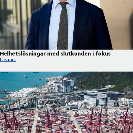
Helhetslösningar med slutkunden i fokus
Helhetslösningar med slutkunden i fokus
Läs mer