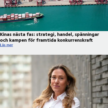
Kinas nästa fas: strategi, handel, spänningar
och kampen för framtida konkurrenskraft
Kinas nästa fas: strategi, handel, spänningar och kampen för f
Läs mer