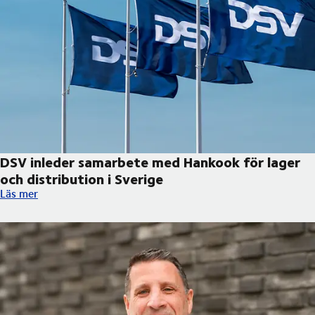
DSV inleder samarbete med Hankook för lager
och distribution i Sverige
DSV inleder samarbete med Hankook för lager och distribution 
Läs mer