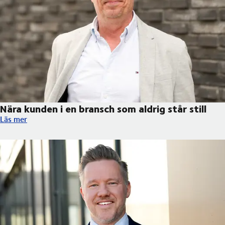
Nära kunden i en bransch som aldrig står still
Nära kunden i en bransch som aldrig står still
Läs mer