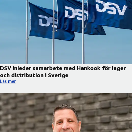
DSV inleder samarbete med Hankook för lager
och distribution i Sverige
DSV inleder samarbete med Hankook för lager och distribution 
Läs mer