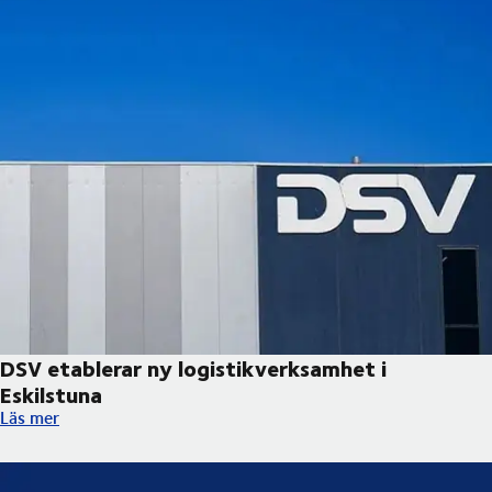
DSV etablerar ny logistikverksamhet i
Eskilstuna
DSV etablerar ny logistikverksamhet i Eskilstuna
Läs mer