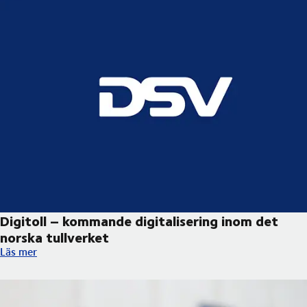
Digitoll – kommande digitalisering inom det
norska tullverket ​
Digitoll – kommande digitalisering inom det norska tullverket ​
Läs mer