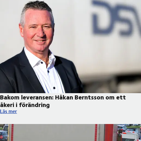
Bakom leveransen: Håkan Berntsson om ett
åkeri i förändring
Bakom leveransen: Håkan Berntsson om ett åkeri i förändring
Läs mer