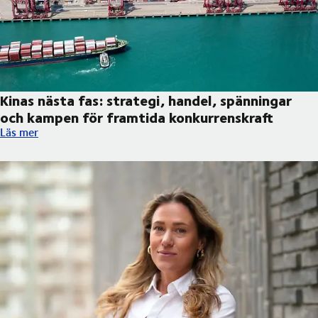
Kinas nästa fas: strategi, handel, spänningar
och kampen för framtida konkurrenskraft
Kinas nästa fas: strategi, handel, spänningar och kampen för f
Läs mer