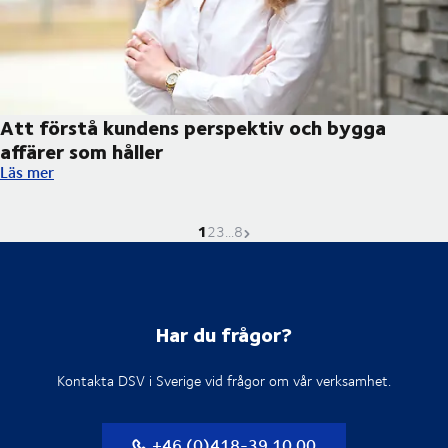
Att förstå kundens perspektiv och bygga
affärer som håller
Att förstå kundens perspektiv och bygga affärer som håller
Läs mer
1
Nuvarande sida är
Gå till sidan
Gå till sidan
Gå till sidan
Nästa sida
2
3
...
8
Har du frågor?
Kontakta DSV i Sverige vid frågor om vår verksamhet.
+46 (0)418-39 10 00