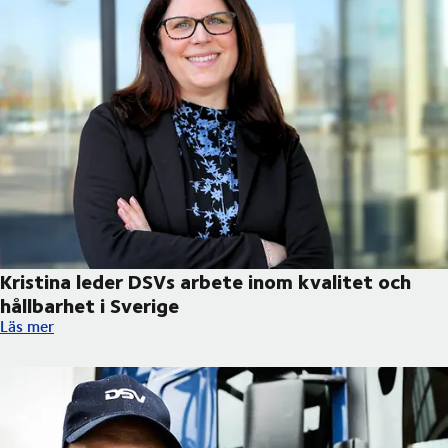
Kristina leder DSVs arbete inom kvalitet och
hållbarhet i Sverige
Kristina leder DSVs arbete inom kvalitet och hållbarhet i Sverig
Läs mer