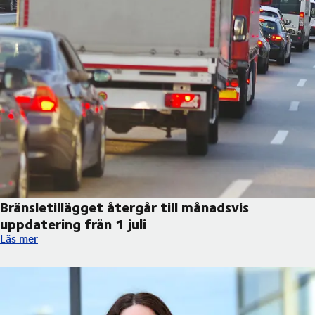
Bränsletillägget återgår till månadsvis
uppdatering från 1 juli
Bränsletillägget återgår till månadsvis uppdatering från 1 juli
Läs mer