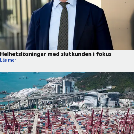
Helhetslösningar med slutkunden i fokus
Helhetslösningar med slutkunden i fokus
Läs mer