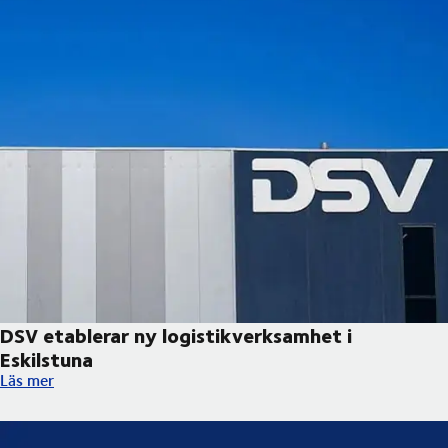
DSV etablerar ny logistikverksamhet i
Eskilstuna
DSV etablerar ny logistikverksamhet i Eskilstuna
Läs mer