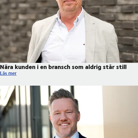
Nära kunden i en bransch som aldrig står still
Nära kunden i en bransch som aldrig står still
Läs mer