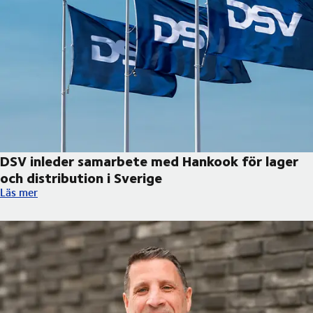
DSV inleder samarbete med Hankook för lager
och distribution i Sverige
DSV inleder samarbete med Hankook för lager och distribution 
Läs mer