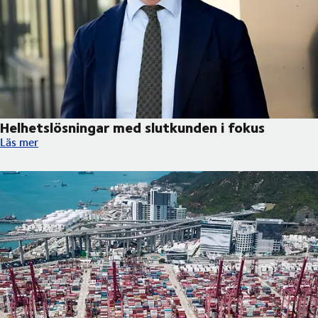
Helhetslösningar med slutkunden i fokus
Helhetslösningar med slutkunden i fokus
Läs mer