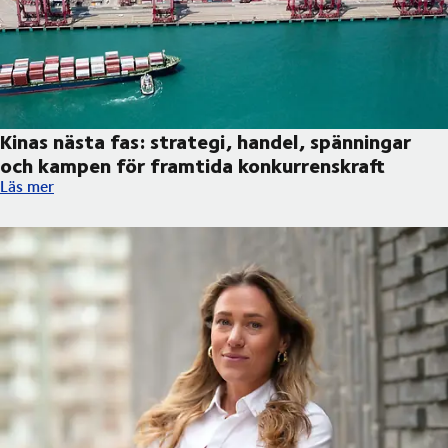
Kinas nästa fas: strategi, handel, spänningar
och kampen för framtida konkurrenskraft
Kinas nästa fas: strategi, handel, spänningar och kampen för f
Läs mer