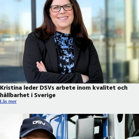
Kristina leder DSVs arbete inom kvalitet och
hållbarhet i Sverige
Kristina leder DSVs arbete inom kvalitet och hållbarhet i Sverig
Läs mer