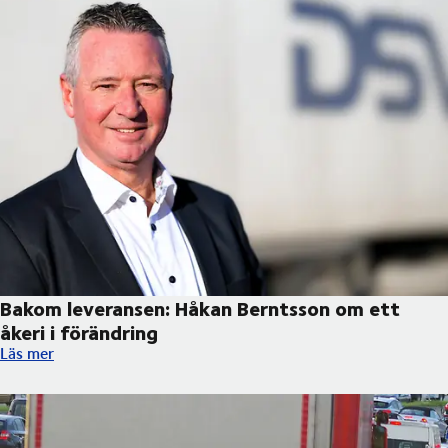
Bakom leveransen: Håkan Berntsson om ett
åkeri i förändring
Bakom leveransen: Håkan Berntsson om ett åkeri i förändring
Läs mer