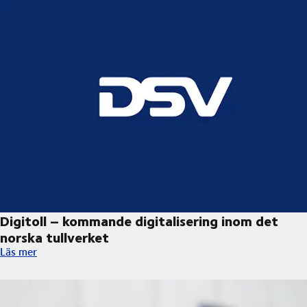
Digitoll – kommande digitalisering inom det
norska tullverket ​
Digitoll – kommande digitalisering inom det norska tullverket ​
Läs mer