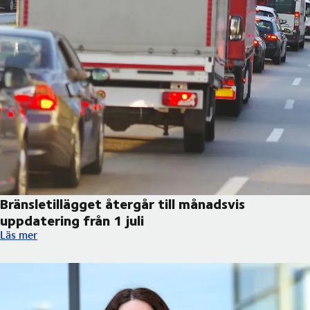
Bränsletillägget återgår till månadsvis
uppdatering från 1 juli
Bränsletillägget återgår till månadsvis uppdatering från 1 juli
Läs mer