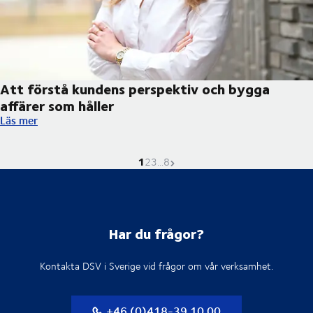
Att förstå kundens perspektiv och bygga
affärer som håller
Att förstå kundens perspektiv och bygga affärer som håller
Läs mer
1
Nuvarande sida är
Gå till sidan
Gå till sidan
Gå till sidan
Nästa sida
2
3
...
8
Har du frågor?
Kontakta DSV i Sverige vid frågor om vår verksamhet.
+46 (0)418-39 10 00