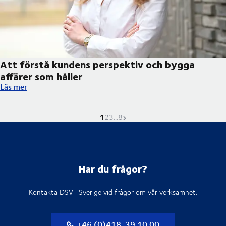
Att förstå kundens perspektiv och bygga
affärer som håller
Att förstå kundens perspektiv och bygga affärer som håller
Läs mer
1
Nuvarande sida är
Gå till sidan
Gå till sidan
Gå till sidan
Nästa sida
2
3
...
8
Har du frågor?
Kontakta DSV i Sverige vid frågor om vår verksamhet.
+46 (0)418-39 10 00