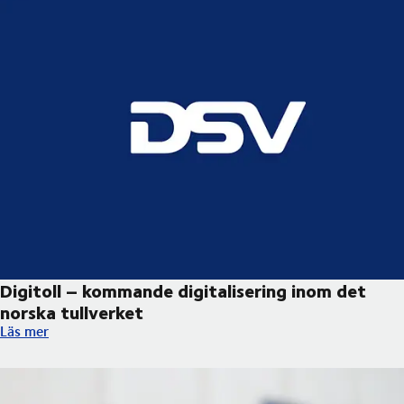
Digitoll – kommande digitalisering inom det
norska tullverket ​
Digitoll – kommande digitalisering inom det norska tullverket ​
Läs mer