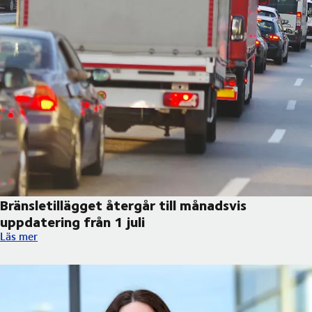
Bränsletillägget återgår till månadsvis
uppdatering från 1 juli
Bränsletillägget återgår till månadsvis uppdatering från 1 juli
Läs mer