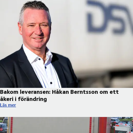
Bakom leveransen: Håkan Berntsson om ett
åkeri i förändring
Bakom leveransen: Håkan Berntsson om ett åkeri i förändring
Läs mer