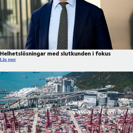
Helhetslösningar med slutkunden i fokus
Helhetslösningar med slutkunden i fokus
Läs mer