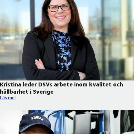
Kristina leder DSVs arbete inom kvalitet och
hållbarhet i Sverige
Kristina leder DSVs arbete inom kvalitet och hållbarhet i Sverig
Läs mer