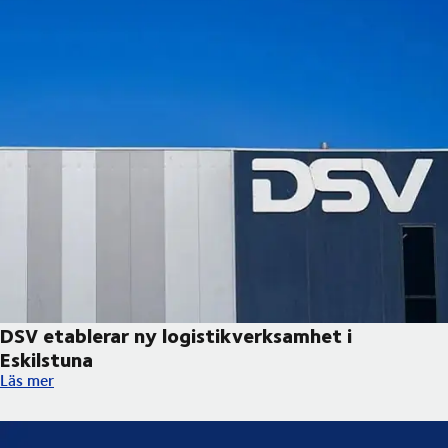
DSV etablerar ny logistikverksamhet i
Eskilstuna
DSV etablerar ny logistikverksamhet i Eskilstuna
Läs mer