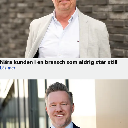
Nära kunden i en bransch som aldrig står still
Nära kunden i en bransch som aldrig står still
Läs mer