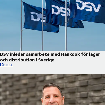
DSV inleder samarbete med Hankook för lager
och distribution i Sverige
DSV inleder samarbete med Hankook för lager och distribution 
Läs mer