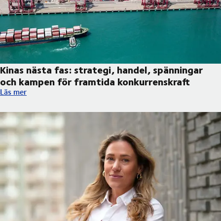
Kinas nästa fas: strategi, handel, spänningar
och kampen för framtida konkurrenskraft
Kinas nästa fas: strategi, handel, spänningar och kampen för f
Läs mer