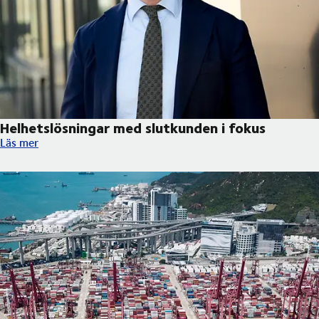
Helhetslösningar med slutkunden i fokus
Helhetslösningar med slutkunden i fokus
Läs mer