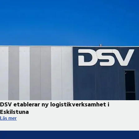
DSV etablerar ny logistikverksamhet i
Eskilstuna
DSV etablerar ny logistikverksamhet i Eskilstuna
Läs mer