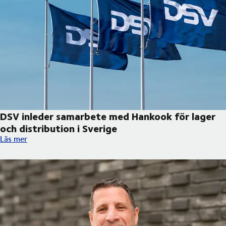
DSV inleder samarbete med Hankook för lager
och distribution i Sverige
DSV inleder samarbete med Hankook för lager och distribution 
Läs mer