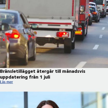
Bränsletillägget återgår till månadsvis
uppdatering från 1 juli
Bränsletillägget återgår till månadsvis uppdatering från 1 juli
Läs mer