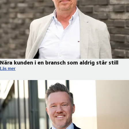
Nära kunden i en bransch som aldrig står still
Nära kunden i en bransch som aldrig står still
Läs mer