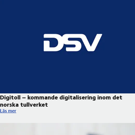
Digitoll – kommande digitalisering inom det
norska tullverket ​
Digitoll – kommande digitalisering inom det norska tullverket ​
Läs mer