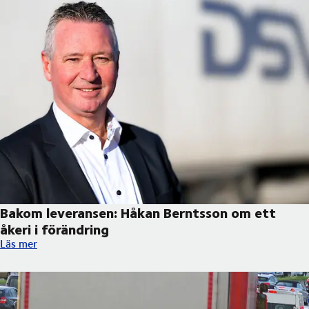
Bakom leveransen: Håkan Berntsson om ett
åkeri i förändring
Bakom leveransen: Håkan Berntsson om ett åkeri i förändring
Läs mer