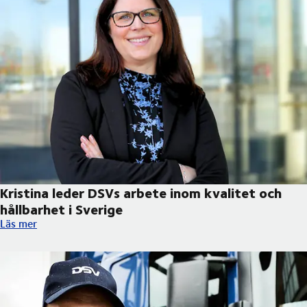
Kristina leder DSVs arbete inom kvalitet och
hållbarhet i Sverige
Kristina leder DSVs arbete inom kvalitet och hållbarhet i Sverig
Läs mer