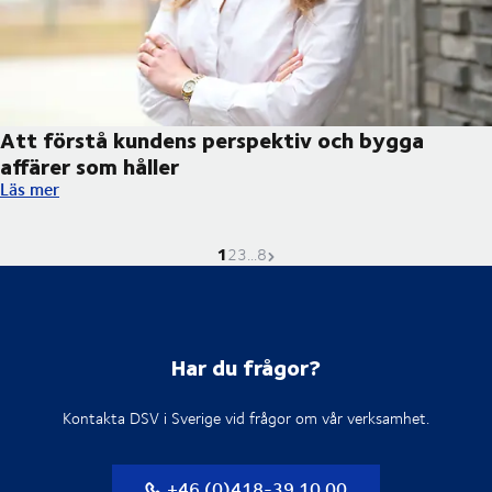
Att förstå kundens perspektiv och bygga
affärer som håller
Att förstå kundens perspektiv och bygga affärer som håller
Läs mer
1
Nuvarande sida är
Gå till sidan
Gå till sidan
Gå till sidan
Nästa sida
2
3
...
8
Har du frågor?
Kontakta DSV i Sverige vid frågor om vår verksamhet.
+46 (0)418-39 10 00