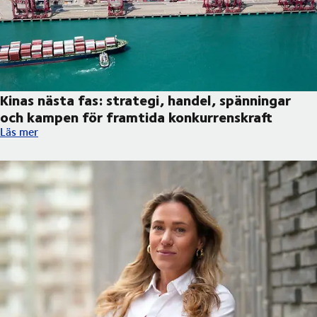
Kinas nästa fas: strategi, handel, spänningar
och kampen för framtida konkurrenskraft
Kinas nästa fas: strategi, handel, spänningar och kampen för f
Läs mer