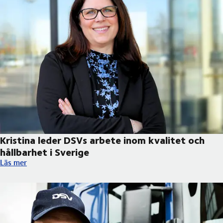
Kristina leder DSVs arbete inom kvalitet och
hållbarhet i Sverige
Kristina leder DSVs arbete inom kvalitet och hållbarhet i Sverig
Läs mer