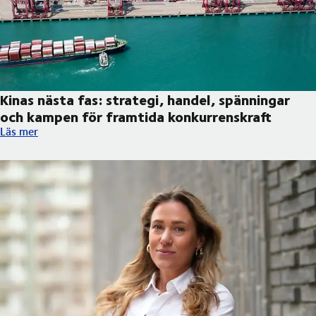
Kinas nästa fas: strategi, handel, spänningar
och kampen för framtida konkurrenskraft
Kinas nästa fas: strategi, handel, spänningar och kampen för f
Läs mer