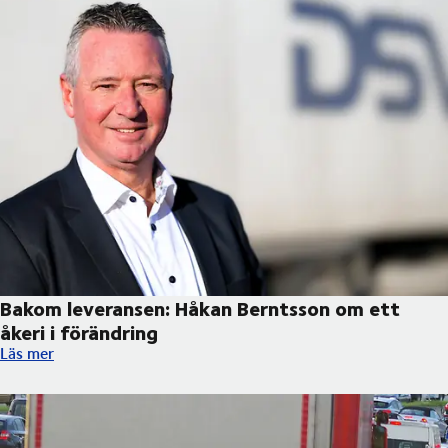
Bakom leveransen: Håkan Berntsson om ett
åkeri i förändring
Bakom leveransen: Håkan Berntsson om ett åkeri i förändring
Läs mer