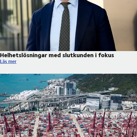
Helhetslösningar med slutkunden i fokus
Helhetslösningar med slutkunden i fokus
Läs mer