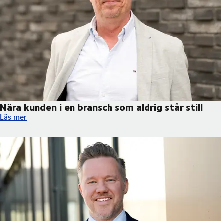
Nära kunden i en bransch som aldrig står still
Nära kunden i en bransch som aldrig står still
Läs mer