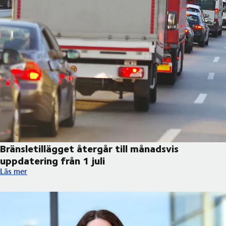
Bränsletillägget återgår till månadsvis
uppdatering från 1 juli
Bränsletillägget återgår till månadsvis uppdatering från 1 juli
Läs mer