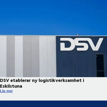
DSV etablerar ny logistikverksamhet i
Eskilstuna
DSV etablerar ny logistikverksamhet i Eskilstuna
Läs mer