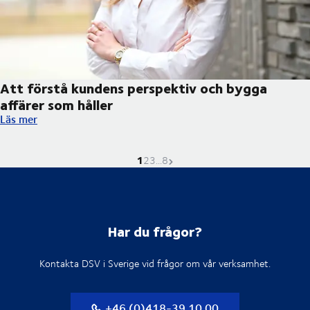
Att förstå kundens perspektiv och bygga
affärer som håller
Att förstå kundens perspektiv och bygga affärer som håller
Läs mer
1
Nuvarande sida är
Gå till sidan
Gå till sidan
Gå till sidan
Nästa sida
2
3
...
8
Har du frågor?
Kontakta DSV i Sverige vid frågor om vår verksamhet.
+46 (0)418-39 10 00