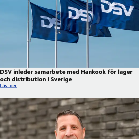
DSV inleder samarbete med Hankook för lager
och distribution i Sverige
DSV inleder samarbete med Hankook för lager och distribution 
Läs mer