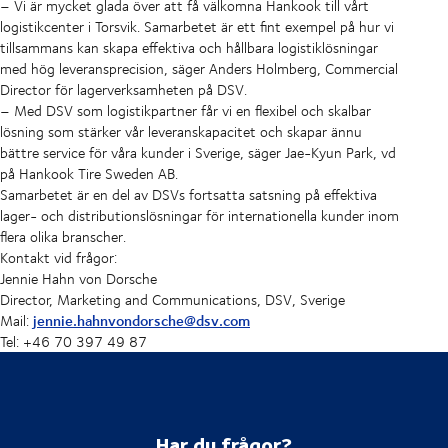
– Vi är mycket glada över att få välkomna Hankook till vårt
logistikcenter i Torsvik. Samarbetet är ett fint exempel på hur vi
tillsammans kan skapa effektiva och hållbara logistiklösningar
med hög leveransprecision, säger Anders Holmberg, Commercial
Director för lagerverksamheten på DSV.
– Med DSV som logistikpartner får vi en flexibel och skalbar
lösning som stärker vår leveranskapacitet och skapar ännu
bättre service för våra kunder i Sverige, säger Jae-Kyun Park, vd
på Hankook Tire Sweden AB.
Samarbetet är en del av DSVs fortsatta satsning på effektiva
lager- och distributionslösningar för internationella kunder inom
flera olika branscher.
Kontakt vid frågor:
Jennie Hahn von Dorsche
Director, Marketing and Communications, DSV, Sverige
jennie.hahnvondorsche@dsv.com
Mail:
Tel: +46 70 397 49 87
Har du frågor?