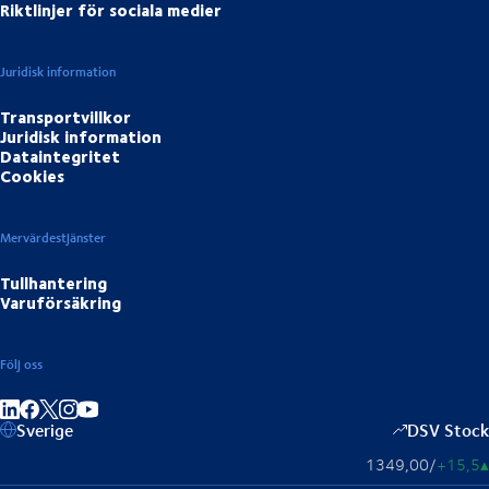
Riktlinjer för sociala medier
Juridisk information
Transportvillkor
Juridisk information
Dataintegritet
Cookies
Mervärdestjänster
Tullhantering
Varuförsäkring
Följ oss
Dela på LinkedIn
Dela på Facebook
Dela på Instagram
Dela på Youtube
Sverige
DSV Stock
1349,00
/
+15,5
▴