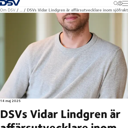
Tillbaka till hemsidan
M
DSVs Vidar Lindgren är affärsutvecklare inom sjöfrakt
Om DSV
…
14 maj 2025
DSVs Vidar Lindgren är
affärsutvecklare inom