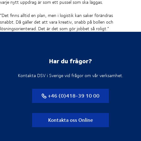
varje nytt uppdrag är som ett pussel som ska läggas.
”Det finns alltid en plan, men i logistik kan saker förändras
snabbt. Då gäller det att vara kreativ, snabb på bollen och
lösningsorienterad. Det är det som gör jobbet så roligt.”
Har du frågor?
Kontakta DSV i Sverige vid frågor om vår verksamhet.
+46 (0)418-39 10 00
Kontakta oss Online