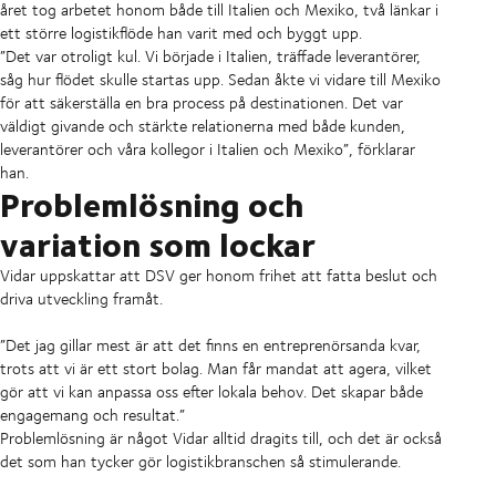
året tog arbetet honom både till Italien och Mexiko, två länkar i
ett större logistikflöde han varit med och byggt upp.
”Det var otroligt kul. Vi började i Italien, träffade leverantörer,
såg hur flödet skulle startas upp. Sedan åkte vi vidare till Mexiko
för att säkerställa en bra process på destinationen. Det var
väldigt givande och stärkte relationerna med både kunden,
leverantörer och våra kollegor i Italien och Mexiko”, förklarar
han.
Problemlösning och
variation som lockar
Vidar uppskattar att DSV ger honom frihet att fatta beslut och
driva utveckling framåt.
”Det jag gillar mest är att det finns en entreprenörsanda kvar,
trots att vi är ett stort bolag. Man får mandat att agera, vilket
gör att vi kan anpassa oss efter lokala behov. Det skapar både
engagemang och resultat.”
Problemlösning är något Vidar alltid dragits till, och det är också
det som han tycker gör logistikbranschen så stimulerande.