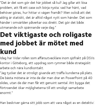
”Det är det som gör det här jobbet så kul! Jag gillar att lösa
problem, att få ett case och börja nysta: vad har hänt, vad
behöver göras, hur hittar vi vägen framåt? Men också att det
aldrig är statiskt, det är alltid något nytt som händer. Det som
händer i omvärlden påverkar oss direkt. Det gör det både
utmanande och spännande varje dag.”
Det viktigaste och roligaste
med jobbet är mötet med
kund
Idag har Vidar rollen som affärsutvecklare inom sjöfrakt på DSVs
kontor i Göteborg, ett uppdrag som rymmer både strategiskt
arbete och nära kundkontakt.
”Jag tycker det är otroligt givande att träffa kunderna på plats.
De bästa mötena är inte de där man drar en PowerPoint på 40
slides, utan de där man får ett genuint samtal. Att bygga det
förtroendet ökar möjligheterna till ett smidigt samarbete
enormt.”
Han beskriver gärna sitt jobb som att vara något av en detektiv: