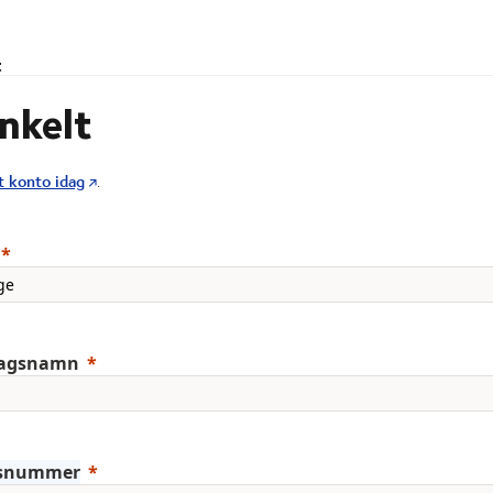
t
enkelt
t konto idag
.
tagsnamn
snummer