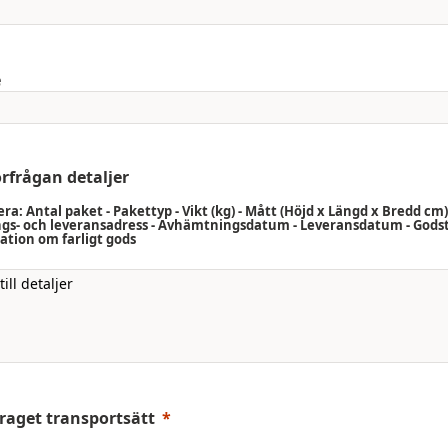
e
örfrågan detaljer
ra: Antal paket - Pakettyp - Vikt (kg) - Mått (Höjd x Längd x Bredd cm)
ngs- och leveransadress - Avhämtningsdatum - Leveransdatum - Godst
ation om farligt gods
raget transportsätt