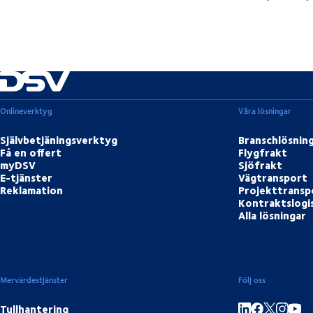
Onlineverktyg
Våra lösningar
Självbetjäningsverktyg
Branschlösnin
Få en offert
Flygfrakt
myDSV
Sjöfrakt
E-tjänster
Vägtransport
Reklamation
Projekttransp
Kontraktslogi
Alla lösningar
Mervärdestjänster
Följ oss
Tullhantering