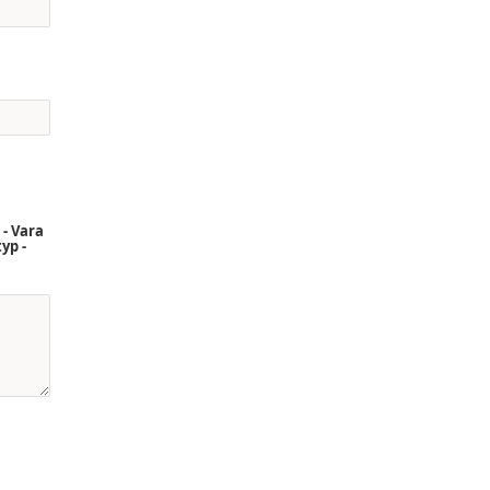
 - Vara
yp -