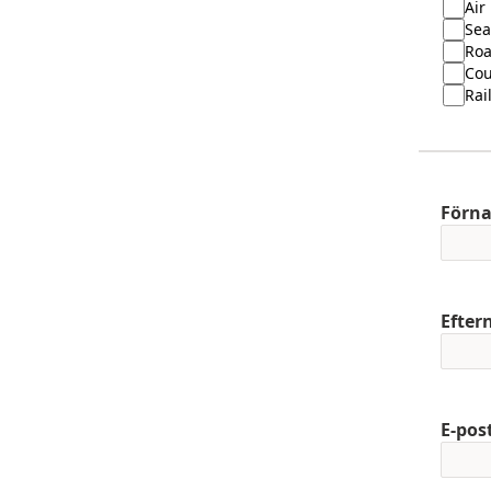
Air
Sea
Ro
Cou
Rai
Förn
Efte
E-pos