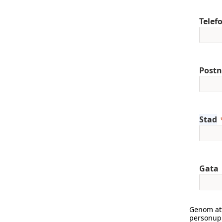
Telef
Post
Stad
Gata
Genom att
personupp