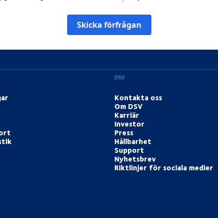
Skicka förfrågan
DSV
gar
Kontakta oss
Om DSV
Karriär
Investor
ort
Press
stik
Hållbarhet
Support
Nyhetsbrev
Riktlinjer för sociala medier