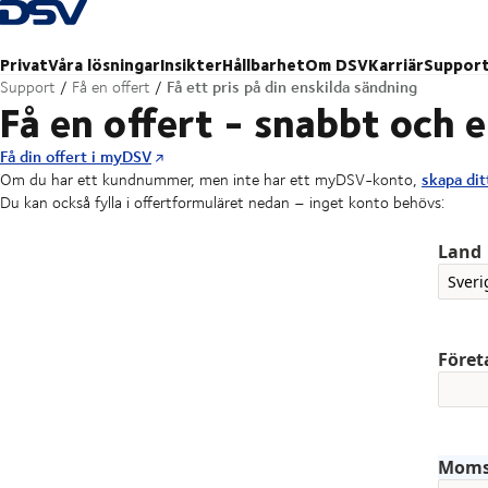
Tillbaka till hemsidan
Privat
Våra lösningar
Insikter
Hållbarhet
Om DSV
Karriär
Suppor
Få ett pris på din enskilda sändning
Support
Få en offert
Få en offert - snabbt och 
Få din offert i myDSV
skapa dit
Om du har ett kundnummer, men inte har ett myDSV-konto,
Du kan också fylla i offertformuläret nedan – inget konto behövs:
Land
Före
Mom