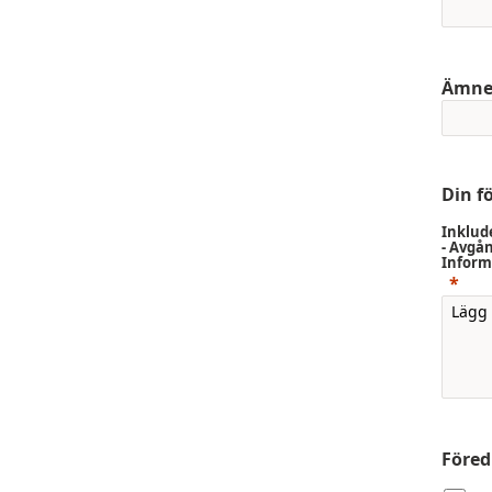
Ämn
Din f
Inklude
- Avgå
Inform
Föred