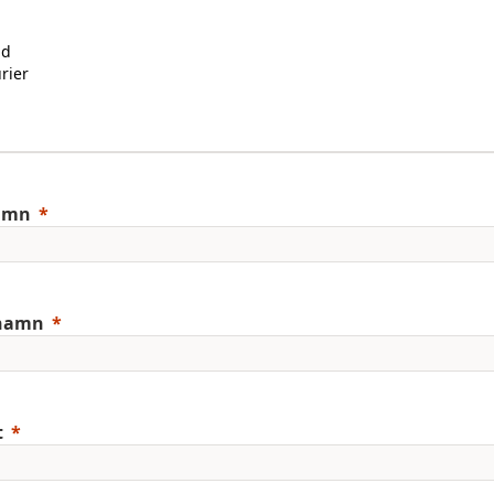
ad
rier
l
amn
rnamn
t