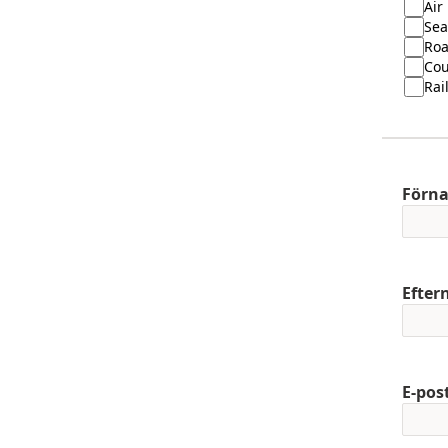
Air
Sea
Ro
Cou
Rai
Förn
Efte
E-pos