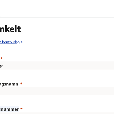
t
enkelt
t konto idag
.
tagsnamn
snummer