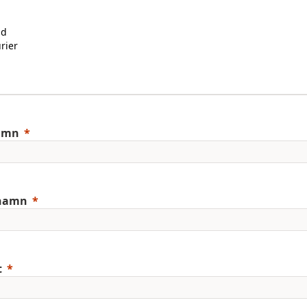
ad
rier
l
amn
rnamn
t