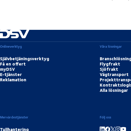
Onlineverktyg
Våra lösningar
Självbetjäningsverktyg
Branschlösnin
Få en offert
Flygfrakt
myDSV
Sjöfrakt
E-tjänster
Vägtransport
Reklamation
Projekttransp
Kontraktslogi
Alla lösningar
Mervärdestjänster
Följ oss
Tullhantering