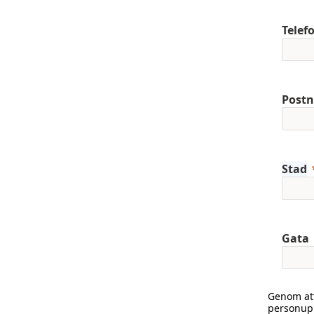
Telef
Post
Stad
Gata
Genom att
personupp