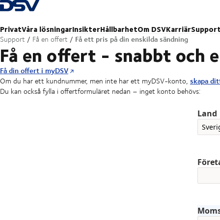
Tillbaka till hemsidan
Privat
Våra lösningar
Insikter
Hållbarhet
Om DSV
Karriär
Suppor
Få ett pris på din enskilda sändning
Support
Få en offert
Få en offert - snabbt och 
Få din offert i myDSV
skapa dit
Om du har ett kundnummer, men inte har ett myDSV-konto,
Du kan också fylla i offertformuläret nedan – inget konto behövs:
Land
Före
Mom