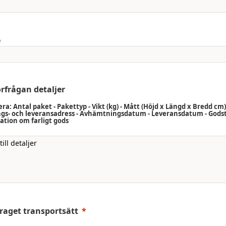
e
örfrågan detaljer
ra: Antal paket - Pakettyp - Vikt (kg) - Mått (Höjd x Längd x Bredd cm)
ngs- och leveransadress - Avhämtningsdatum - Leveransdatum - Godst
ation om farligt gods
raget transportsätt