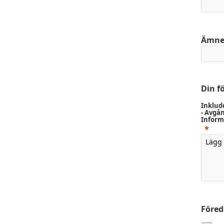
Ämn
Din f
Inklude
- Avgå
Inform
Föred