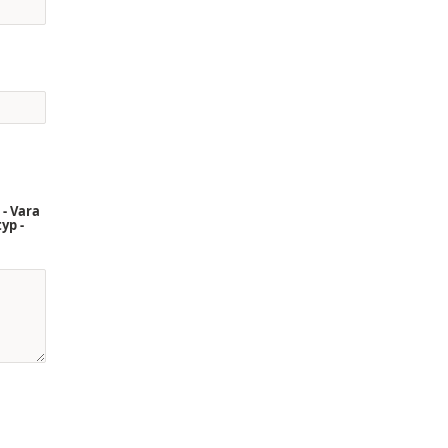
 - Vara
yp -