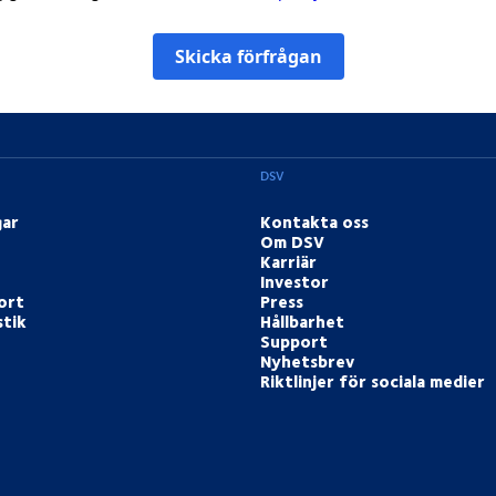
Skicka förfrågan
DSV
gar
Kontakta oss
Om DSV
Karriär
Investor
ort
Press
stik
Hållbarhet
Support
Nyhetsbrev
Riktlinjer för sociala medier