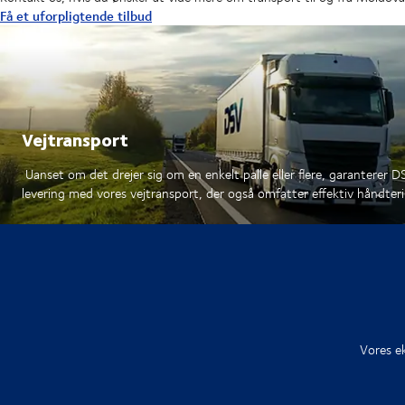
Få et uforpligtende tilbud
Vejtransport
Uanset om det drejer sig om en enkelt palle eller flere, garanterer D
levering med vores vejtransport, der også omfatter effektiv håndter
Vores ek