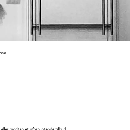
ova.
eller modtag et uforpligtende tilbud.