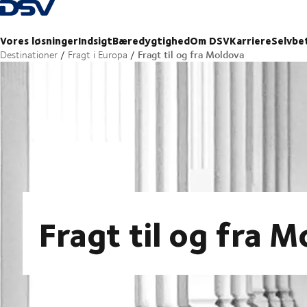
Tilbage til forsiden
Vores løsninger
Indsigt
Bæredygtighed
Om DSV
Karriere
Selvbe
Fragt til og fra Moldova
Destinationer
Fragt i Europa
Fragt til og fra 