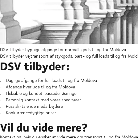
DSV tilbyder hyppige afgange for normalt gods til og fra Moldova.
DSV tilbyder vejtransport af stykgods, part- og full loads til og fra Mold
DSV tilbyder:
Daglige afgange for full loads til og fra Moldova
Afgange hver uge til og fra Moldova
Fleksible og kundetilpassede løsninger
Personlig kontakt med vores speditører
Russisk-talende medarbejdere
Konkurrencedygtige priser
Vil du vide mere?
Kontakt os, hvis du ønsker at vide mere om transport til og fra Moldova 