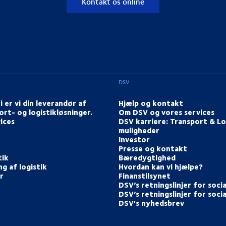
Kontakt os online
DSV
i er vi din leverandør af
Hjælp og kontakt
ort- og logistikløsninger.
Om DSV og vores services
ices
DSV karriere: Transport & Lo
muligheder
Investor
Presse og kontakt
tik
Bæredygtighed
g af logistik
Hvordan kan vi hjælpe?
r
Finanstilsynet
DSV’s retningslinjer for soci
DSV’s retningslinjer for soci
DSV's nyhedsbrev