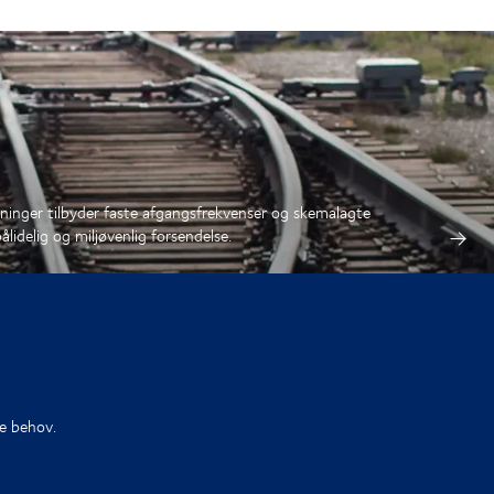
sninger tilbyder faste afgangsfrekvenser og skemalagte
ålidelig og miljøvenlig forsendelse.
ne behov.