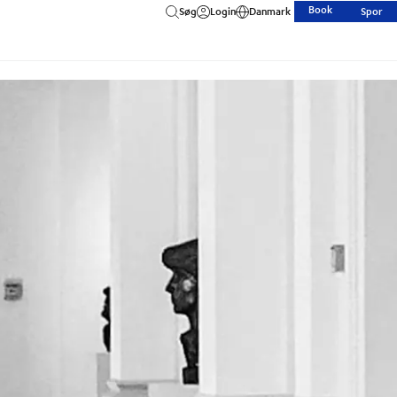
Book
Søg
Login
Danmark
Spor