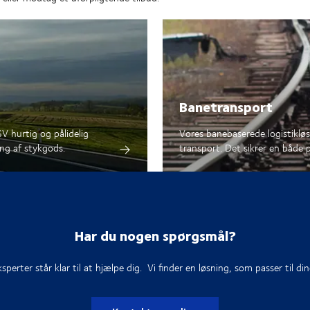
Banetransport
SV hurtig og pålidelig
Vores banebaserede logistiklø
ing af stykgods.
transport. Det sikrer en både p
Har du nogen spørgsmål?
sperter står klar til at hjælpe dig. Vi finder en løsning, som passer til di