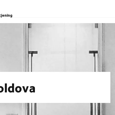
tjening
Moldova