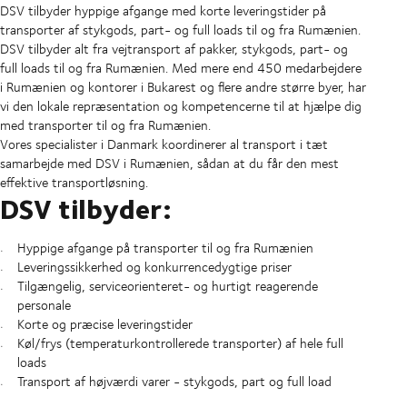
DSV tilbyder hyppige afgange med korte leveringstider på
transporter af stykgods, part- og full loads til og fra Rumænien.
DSV tilbyder alt fra vejtransport af pakker, stykgods, part- og
full loads til og fra Rumænien. Med mere end 450 medarbejdere
i Rumænien og kontorer i Bukarest og flere andre større byer, har
vi den lokale repræsentation og kompetencerne til at hjælpe dig
med transporter til og fra Rumænien.
Vores specialister i Danmark koordinerer al transport i tæt
samarbejde med DSV i Rumænien, sådan at du får den mest
effektive transportløsning.
DSV tilbyder:
Hyppige afgange på transporter til og fra Rumænien
Leveringssikkerhed og konkurrencedygtige priser
Tilgængelig, serviceorienteret- og hurtigt reagerende
personale
Korte og præcise leveringstider
Køl/frys (temperaturkontrollerede transporter) af hele full
loads
Transport af højværdi varer - stykgods, part og full load