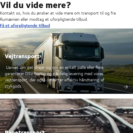
Vil du vide mere?
Kontakt os, hvis du ønsker at vide mere om transport til og fra
Rumænien eller modtag et uforpligtende tilbud.
Få et uforpligtende tilbud
Vejtransport
Uanset om det drejer sig om en enkelt palle eller flere,
garanterer DSV hurtig og pålidelig levering med vores
vejtransport, der også omfatter effektiv håndtering af
stykgods.
Banetransport