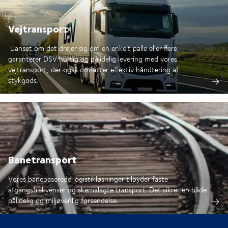
Vejtransport
Uanset om det drejer sig om en enkelt palle eller flere,
garanterer DSV hurtig og pålidelig levering med vores
vejtransport, der også omfatter effektiv håndtering af
stykgods.
Banetransport
Vores banebaserede logistikløsninger tilbyder faste
afgangsfrekvenser og skemalagte transport. Det sikrer en både
pålidelig og miljøvenlig forsendelse.