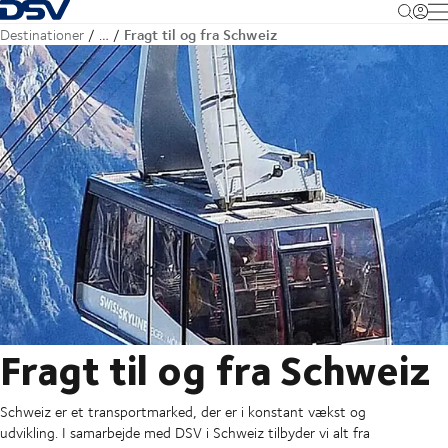
Tilbage til forsiden
M
Fragt til og fra Schweiz
Destinationer
…
Fragt til og fra Schweiz
Schweiz er et transportmarked, der er i konstant vækst og
udvikling. I samarbejde med DSV i Schweiz tilbyder vi alt fra