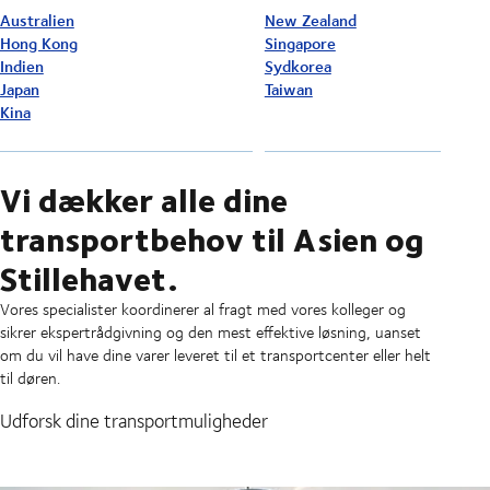
Australien
New Zealand
Hong Kong
Singapore
Indien
Sydkorea
Japan
Taiwan
Kina
Vi dækker alle dine
transportbehov til Asien og
Stillehavet.
Vores specialister koordinerer al fragt med vores kolleger og
sikrer ekspertrådgivning og den mest effektive løsning, uanset
om du vil have dine varer leveret til et transportcenter eller helt
til døren.
Udforsk dine transportmuligheder