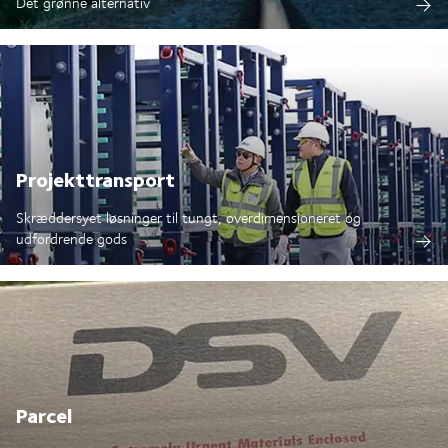
Det grønne alternativ
Projekttransport
Skræddersyet løsninger til tungt, overdimensioneret og
udfordrende gods
Parcel