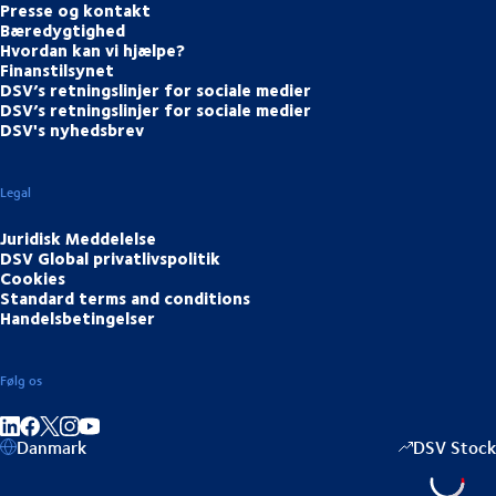
Presse og kontakt
Bæredygtighed
Hvordan kan vi hjælpe?
Finanstilsynet
DSV’s retningslinjer for sociale medier
DSV’s retningslinjer for sociale medier
DSV's nyhedsbrev
Legal
Juridisk Meddelelse
DSV Global privatlivspolitik
Cookies
Standard terms and conditions
Handelsbetingelser
Følg os
Del på LinkedIn
Del på Facebook
Del på Instagram
Del på Youtube
Danmark
DSV Stock
+15,5
▴