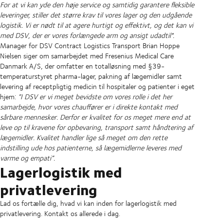
For at vi kan yde den høje service og samtidig garantere fleksible
leveringer, stiller det større krav til vores lager og den udgående
logistik. Vi er nødt til at agere hurtigt og effektivt, og det kan vi
med DSV, der er vores forlængede arm og ansigt udadtil".
Manager for DSV Contract Logistics Transport Brian Hoppe
Nielsen siger om samarbejdet med Fresenius Medical Care
Danmark A/S, der omfatter en totalløsning med §39-
temperaturstyret pharma-lager, pakning af lægemidler samt
levering af receptpligtig medicin til hospitaler og patienter i eget
hjem:
”I DSV er vi meget bevidste om vores rolle i det her
samarbejde, hvor vores chauffører er i direkte kontakt med
sårbare mennesker. Derfor er kvalitet for os meget mere end at
leve op til kravene for opbevaring, transport samt håndtering af
lægemidler. Kvalitet handler lige så meget om den rette
indstilling ude hos patienterne, så lægemidlerne leveres med
varme og empati”.
Lagerlogistik med
privatlevering
Lad os fortælle dig, hvad vi kan inden for lagerlogistik med
privatlevering. Kontakt os allerede i dag.