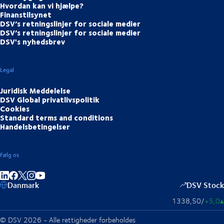
Hvordan kan vi hjælpe?
Finanstilsynet
DSV’s retningslinjer for sociale medier
DSV’s retningslinjer for sociale medier
DSV's nyhedsbrev
Legal
Juridisk Meddelelse
DSV Global privatlivspolitik
Cookies
Standard terms and conditions
Handelsbetingelser
Følg os
Del på LinkedIn
Del på Facebook
Del på Instagram
Del på Youtube
Danmark
DSV Stock
1338,50
/
+5,0
▴
© DSV 2026 - Alle rettigheder forbeholdes