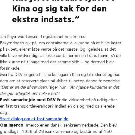
Kina og sig tak for den
ekstra indsats.”
Jan Kaya-Mortensen, Logistikchef hos Imerco
Bekymringen gik på, om containerne ville kunne nå at blive lastet
på skibet, eller måtte vente på det næste. Og ligeledes, at det
ville blive nødvendigt at losse containerne i en transithavn, så de
ikke kunne nå tilbage med det samme skib – og dermed blev
forsinkede.
Mia fra DSV ringede til sine kollegaer i Kina og til rederiet og bad
dem om at reservere plads på skibet til netop denne forsendelse.
”Det er en del af servicen,”
siger hun.
”At hjælpe kunderne er det,
der gør arbejdet det hele værd.”
Fast samarbejde med DSV
Er din virksomhed på udkig efter
en fast transportleverandør? Indled en dialog med os allerede i
dag.
Start dialog om et fast samarbejde
Om Imerco
Imerco er en dansk isenkræmmerkæde. Den blev
grundlagt i 1928 af 28 isenkræmmere og består nu af 150