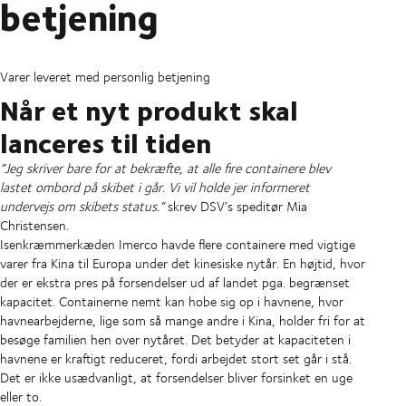
betjening
Varer leveret med personlig betjening
Når et nyt produkt skal
lanceres til tiden
”Jeg skriver bare for at bekræfte, at alle fire containere blev
lastet ombord på skibet i går. Vi vil holde jer informeret
undervejs om skibets status.”
skrev DSV’s speditør Mia
Christensen.
Isenkræmmerkæden Imerco havde flere containere med vigtige
varer fra Kina til Europa under det kinesiske nytår. En højtid, hvor
der er ekstra pres på forsendelser ud af landet pga. begrænset
kapacitet. Containerne nemt kan hobe sig op i havnene, hvor
havnearbejderne, lige som så mange andre i Kina, holder fri for at
besøge familien hen over nytåret. Det betyder at kapaciteten i
havnene er kraftigt reduceret, fordi arbejdet stort set går i stå.
Det er ikke usædvanligt, at forsendelser bliver forsinket en uge
eller to.