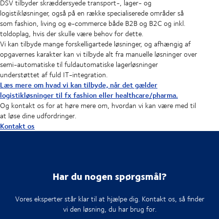
DSV tilbyder skræddersyede transport-, lager- og
logistikløsninger, også på en række specialiserede områder så
som fashion, living og e-commerce både B2B og B2C og inkl.
toldoplag, hvis der skulle være behov for dette.
Vi kan tilbyde mange forskelligartede løsninger, og afhængig af
opgavernes karakter kan vi tilbyde alt fra manuelle løsninger over
semi-automatiske til fuldautomatiske lagerløsninger
understøttet af fuld IT-integration.
Læs mere om hvad vi kan tilbyde, når det gælder
logistikløsninger til fx fashion eller healthcare/pharma.
Og kontakt os for at høre mere om, hvordan vi kan være med til
at løse dine udfordringer.
Kontakt os
Har du nogen spørgsmål?
Vores eksperter står klar til at hjælpe dig. Kontakt os, så finder
vi den løsning, du har brug for.