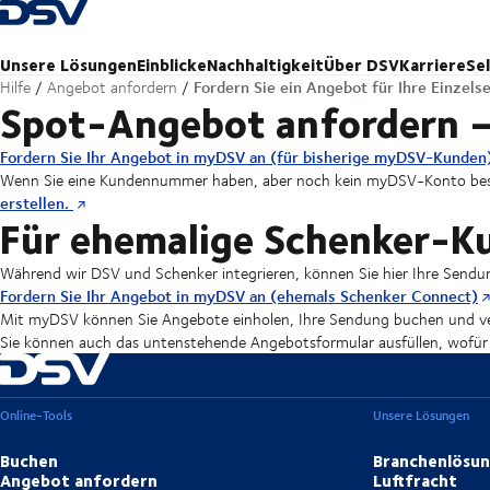
Zurück zur Startseite
Unsere Lösungen
Einblicke
Nachhaltigkeit
Über DSV
Karriere
Se
Fordern Sie ein Angebot für Ihre Einzels
Hilfe
Angebot anfordern
Spot-Angebot anfordern – 
Fordern Sie Ihr Angebot in myDSV an (für bisherige myDSV-Kunden
Wenn Sie eine Kundennummer haben, aber noch kein myDSV-Konto bes
erstellen.
Für ehemalige Schenker-K
Während wir DSV und Schenker integrieren, können Sie hier Ihre Send
Fordern Sie Ihr Angebot in myDSV an (ehemals Schenker Connect)
Mit myDSV können Sie Angebote einholen, Ihre Sendung buchen und v
Sie können auch das untenstehende Angebotsformular ausfüllen, wofür ke
Online-Tools
Unsere Lösungen
Buchen
Branchenlösu
Angebot anfordern
Luftfracht