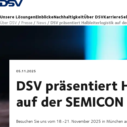
Zurück zur Startseite
Unsere Lösungen
Einblicke
Nachhaltigkeit
Über DSV
Karriere
Se
DSV präsentiert Halbleiterlogistik auf 
Über DSV
Presse
News
05.11.2025
DSV präsentiert H
auf der SEMICON
Besuchen Sie uns vom 18.-21. November 2025 in München a