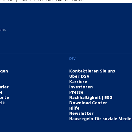
ons
DSV
ngen
Kontaktieren Sie uns
Über DSV
Karriere
rier
Investoren
te
Presse
orte
Nachhaltigkeit | ESG
tik
Download Center
Hilfe
Newsletter
Hausregeln für soziale Medie