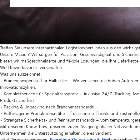
Treffen Sie unsere internationalen
Logistikexpert:innen
aus den wichtigs
Unsere Mission: Wir sorgen für Präzision, Geschwindigkeit und Sicherheit 
bieten wir maßgeschneiderte und flexible Lösungen, die Ihre Lieferkett
Wettbewerbsvorteil verschaffen.
Was uns auszeichnet:
• Branchenexpertise f
ür Halbleiter
– Wir verstehen die hohen Anforder
Innovationszyklen.
• Komplettservice f
ür Spezialtransporte
– inklusive 24/7-Tracking, Mo
Produktsicherheit.
•
Packing
&
Unpacking
nach Branchenstandards
• Pufferlager in Produktionsn
ähe
– f
ür schnelle, flexible und kosteneffi
• Strengste Sicherheits- und Reinraumstandards – vom temperaturgere
Mit unserem Know-how, unserem zuverl
ässigen globalen Netzwerk und u
Unternehmen die Unterstützung erhalten, die es verdient.
Schreiben Sie uns eine E-Ma
Jetzt Termin vereinbaren:
il und sichern S