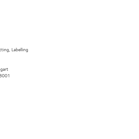
ting, Labelling
tgart
18001