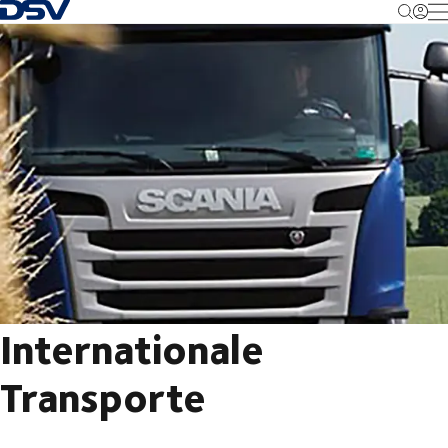
Zurück zur Startseite
M
Internationale
Transporte