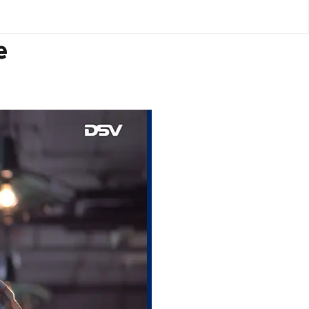
e
ad te houden, goederen naar klanten
tot recycling.