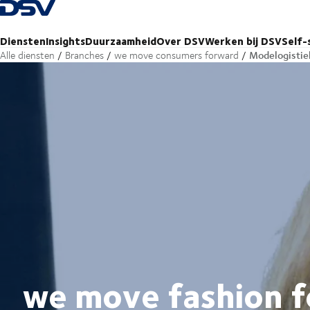
Terug naar startpagina
Diensten
Insights
Duurzaamheid
Over DSV
Werken bij DSV
Self-
Modelogistie
Alle diensten
Branches
we move consumers forward
we move fashion 