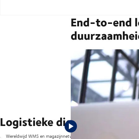
End-to-end l
duurzaamhei
Met modelogistiek blijf je een stap
te brengen en meer duurzaamheid te
Logistieke diensten voor 
Wereldwijd WMS en magazijnnetwerk