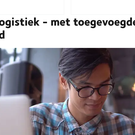
ogistiek - met toegevoegd
d
 voor met alle logistieke diensten die je nodig hebt om winkels bevoorra
 introduceren in je modetoeleveringsketen - van reparatie en renovatie 
de mode