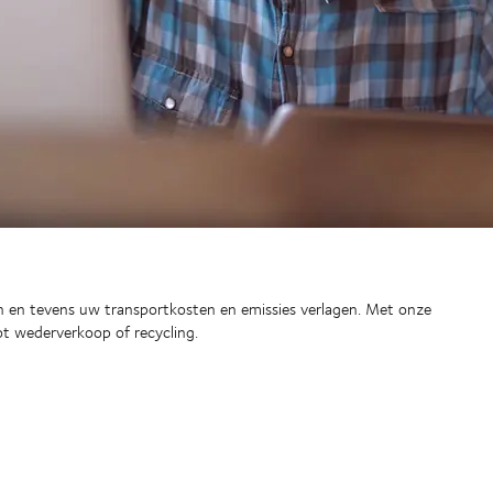
bruik houden
an hun gekochte producten te verlengen, terwijl ze u helpen
en en tevens uw transportkosten en emissies verlagen. Met onze
ot wederverkoop of recycling.