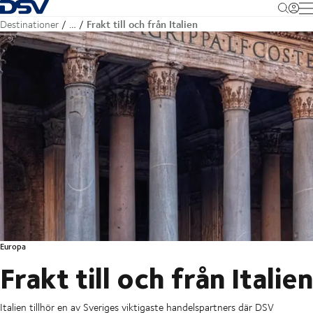
Tillbaka till hemsidan
M
Frakt till och från Italien
Destinationer
…
Europa
Frakt till och från Italien
Italien tillhör en av Sveriges viktigaste handelspartners där DSV