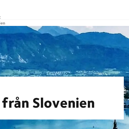
t
ien
h från Slovenien