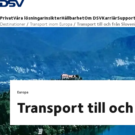
Tillbaka till hemsidan
Privat
Våra lösningar
Insikter
Hållbarhet
Om DSV
Karriär
Suppor
Transport till och från Sloven
Destinationer
Transport inom Europa
Europa
Transport till oc