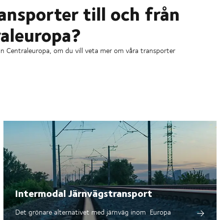
ansporter till och från
raleuropa?
rån Centraleuropa, om du vill veta mer om våra transporter
Intermodal Järnvägstransport
Det grönare alternativet med järnväg inom Europa