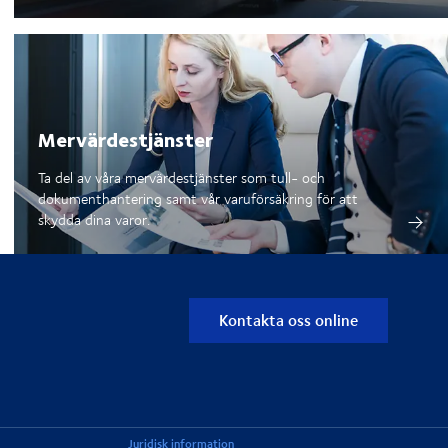
Mervärdestjänster
Ta del av våra mervärdestjänster som tull- och
dokumenthantering samt vår varuförsäkring för att
skydda dina varor.
Kontakta oss online
Juridisk information