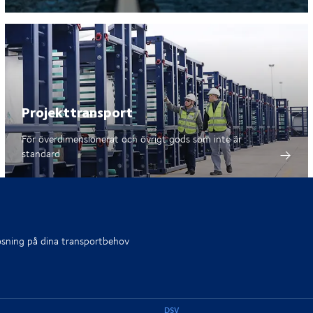
Projekttransport
För överdimensionerat och övrigt gods som inte är
standard
lösning på dina transportbehov
DSV