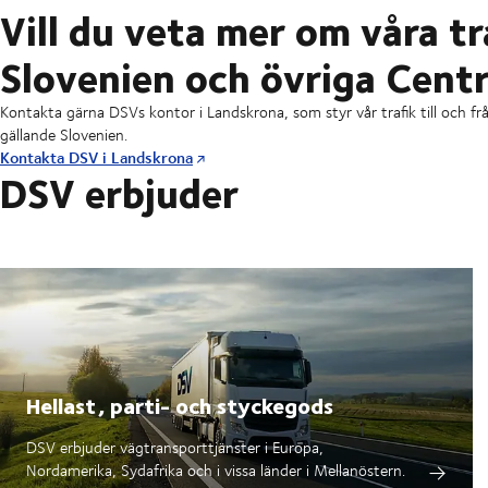
Vill du veta mer om våra tr
Slovenien och övriga Cent
Kontakta gärna DSVs kontor i Landskrona, som styr vår trafik till och f
gällande Slovenien.
Kontakta DSV i Landskrona
DSV erbjuder
Hellast, parti- och styckegods
DSV erbjuder vägtransporttjänster i Europa,
Nordamerika, Sydafrika och i vissa länder i Mellanöstern.