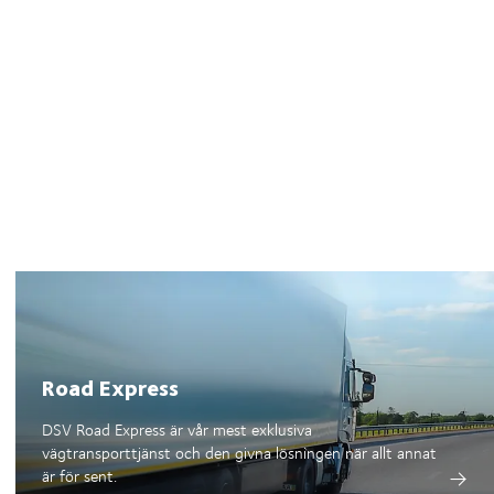
Road Express
DSV Road Express är vår mest exklusiva
vägtransporttjänst och den givna lösningen när allt annat
är för sent.