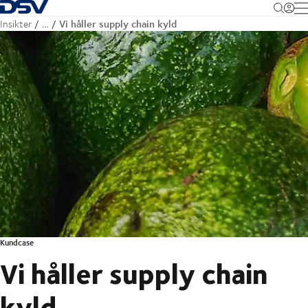
Tillbaka till hemsidan
M
Vi håller supply chain kyld
Insikter
…
Kundcase
Vi håller supply chain
kyld