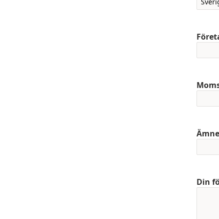
Före
Mom
Ämn
Din f