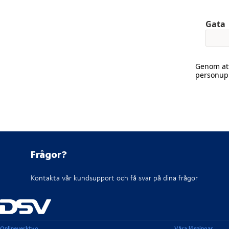
Gata
Genom att
personupp
Frågor?
Kontakta vår kundsupport och få svar på dina frågor
Onlineverktyg
Våra lösningar