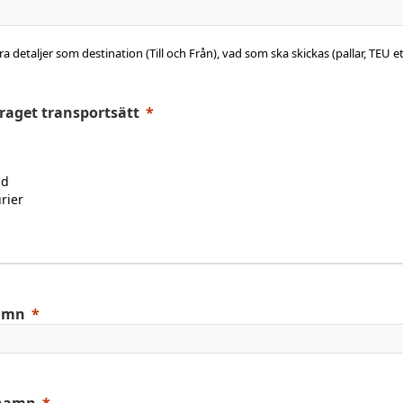
a detaljer som destination (Till och Från), vad som ska skickas (pallar, TEU et
raget transportsätt
ad
rier
l
amn