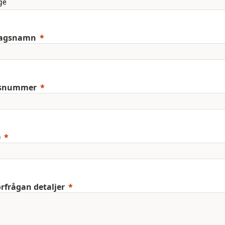
tagsnamn
snummer
e
örfrågan detaljer