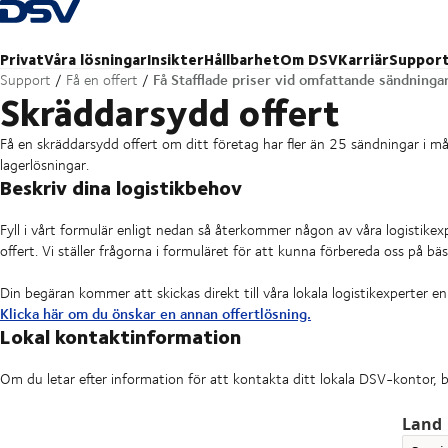
Tillbaka till hemsidan
Privat
Våra lösningar
Insikter
Hållbarhet
Om DSV
Karriär
Suppor
Få Stafflade priser vid omfattande sändninga
Support
Få en offert
Skräddarsydd offert
Få en skräddarsydd offert om ditt företag har fler än 25 sändningar i må
lagerlösningar.
Beskriv dina logistikbehov
Fyll i vårt formulär enligt nedan så återkommer någon av våra logistikex
offert. Vi ställer frågorna i formuläret för att kunna förbereda oss på bä
Din begäran kommer att skickas direkt till våra lokala logistikexperter en
Klicka här om du önskar en annan offertlösning.
Lokal kontaktinformation
Om du letar efter information för att kontakta ditt lokala DSV-kontor,
Land