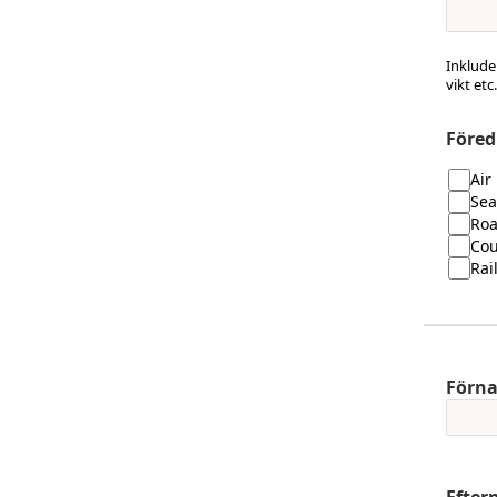
Inkluder
vikt etc.
Föred
Air
Sea
Ro
Cou
Rai
Förn