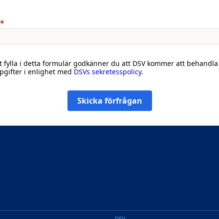
 fylla i detta formulär godkänner du att DSV kommer att behandla
gifter i enlighet med
DSVs sekretesspolicy
.
Skicka förfrågan
DSV