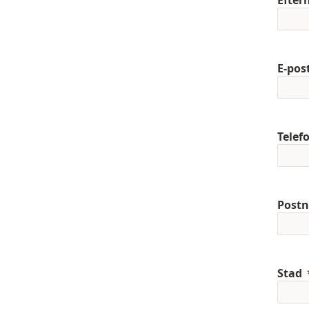
Efte
E-pos
Telef
Post
Stad