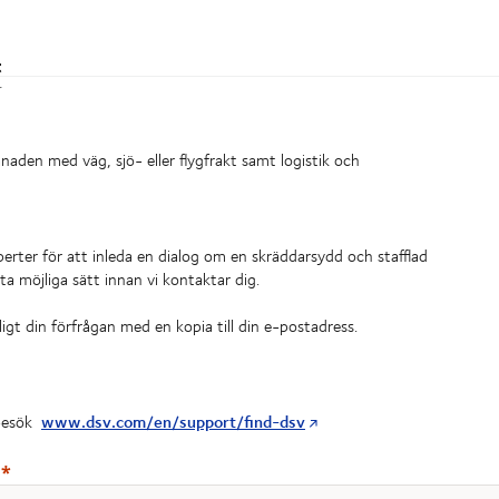
t
r
naden med väg, sjö- eller flygfrakt samt logistik och
perter för att inleda en dialog om en skräddarsydd och stafflad
sta möjliga sätt innan vi kontaktar dig.
ligt din förfrågan med en kopia till din e-postadress.
www.dsv.com/en/support/find-dsv
 besök