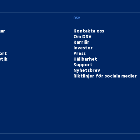
DSV
gar
Kontakta oss
Om DSV
Karriär
Investor
ort
Press
stik
Hållbarhet
Support
Nyhetsbrev
Riktlinjer för sociala medier
book
 Instagram
på Youtube