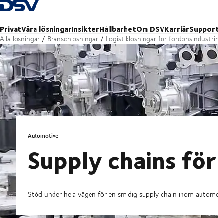
Tillbaka till hemsidan
Privat
Våra lösningar
Insikter
Hållbarhet
Om DSV
Karriär
Suppor
Alla lösningar
Branschlösningar
Logistiklösningar för fordonsindustri
Automotive
Supply chains för
Stöd under hela vägen för en smidig supply chain inom automo