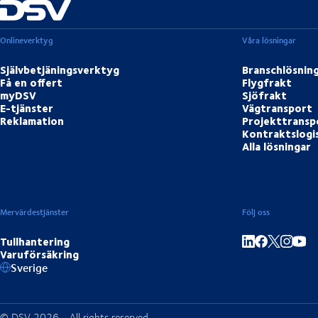
Onlineverktyg
Våra lösningar
Självbetjäningsverktyg
Branschlösnin
Få en offert
Flygfrakt
myDSV
Sjöfrakt
E-tjänster
Vägtransport
Reklamation
Projekttransp
Kontraktslogi
Alla lösningar
Mervärdestjänster
Följ oss
Tullhantering
Varuförsäkring
Dela på LinkedIn
Dela på Face
Dela på
Dela 
Sverige
© DSV 2026 - All rights reserved