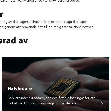
ög säkerhetsnivå. Många är också TAPA-certifierade och
r
ng av ditt lagersortiment. Istället för att äga ditt lager
sken genom att omvandla det till en rörlig transaktionskostnad
erad av
Halvledare
DSV erbjuder skräddarsydda och flexibla lösningar för att
förbättra din försörjningskedja för halvledare.