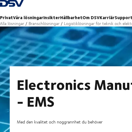
Tillbaka till hemsidan
Privat
Våra lösningar
Insikter
Hållbarhet
Om DSV
Karriär
Suppor
Alla lösningar
Branschlösningar
Logistiklösningar för teknik och elekt
Electronics Manu
- EMS
Med den kvalitet och noggrannhet du behöver