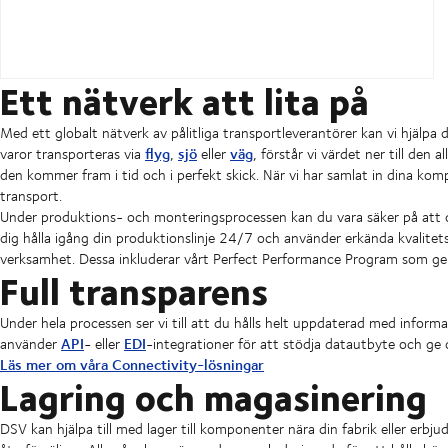
Ett nätverk att lita på
Med ett globalt nätverk av pålitliga transportleverantörer kan vi hjälp
flyg
sjö
väg
varor transporteras via
,
eller
, förstår vi värdet ner till den
den kommer fram i tid och i perfekt skick. När vi har samlat in dina komp
transport.
Under produktions- och monteringsprocessen kan du vara säker på att d
dig hålla igång din produktionslinje 24/7 och använder erkända kvalitets
verksamhet. Dessa inkluderar vårt Perfect Performance Program som ger
Full transparens
Under hela processen ser vi till att du hålls helt uppdaterad med inform
API
EDI
använder
- eller
-integrationer för att stödja datautbyte och ge d
Läs mer om våra Connectivity-lösningar
Lagring och magasinering
DSV kan hjälpa till med lager till komponenter nära din fabrik eller erbju