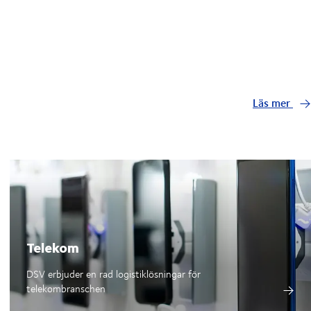
Läs mer
Telekom
DSV erbjuder en rad logistiklösningar för
telekombranschen