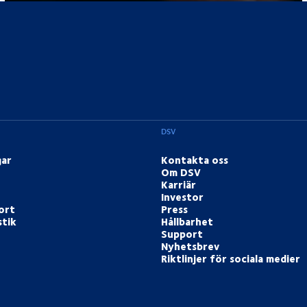
DSV
gar
Kontakta oss
Om DSV
Karriär
Investor
ort
Press
stik
Hållbarhet
Support
Nyhetsbrev
Riktlinjer för sociala medier