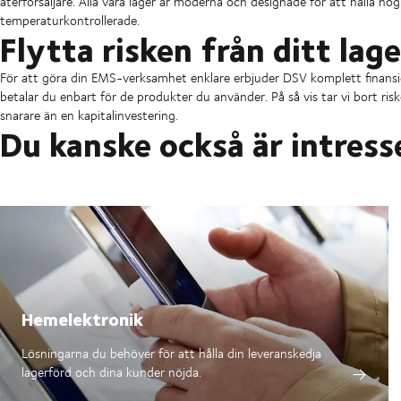
återförsäljare. Alla våra lager är moderna och designade för att hålla h
temperaturkontrollerade.
Flytta risken från ditt lage
För att göra din EMS-verksamhet enklare erbjuder DSV komplett finansieri
betalar du enbart för de produkter du använder. På så vis tar vi bort ri
snarare än en kapitalinvestering.
Du kanske också är intress
Hemelektronik
Lösningarna du behöver för att hålla din leveranskedja
lagerförd och dina kunder nöjda.