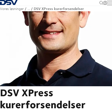
Tilbage til forsiden
M
DSV XPress kurerforsendelser
Vores løsninger
…
DSV XPress
kurerforsendelser