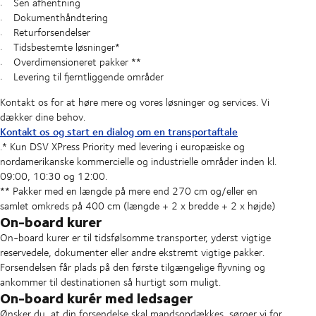
Sen afhentning
Dokumenthåndtering
Returforsendelser
Tidsbestemte løsninger*
Overdimensioneret pakker **
Levering til fjerntliggende områder
Kontakt os for at høre mere og vores løsninger og services. Vi
dækker dine behov.
Kontakt os og start en dialog om en transportaftale
.* Kun DSV XPress Priority med levering i europæiske og
nordamerikanske kommercielle og industrielle områder inden kl.
09:00, 10:30 og 12:00.
** Pakker med en længde på mere end 270 cm og/eller en
samlet omkreds på 400 cm (længde + 2 x bredde + 2 x højde)
On-board kurer
On-board kurer er til tidsfølsomme transporter, yderst vigtige
reservedele, dokumenter eller andre ekstremt vigtige pakker.
Forsendelsen får plads på den første tilgængelige flyvning og
ankommer til destinationen så hurtigt som muligt.
On-board kurér med ledsager
Ønsker du, at din forsendelse skal mandsopdækkes, sørger vi for,