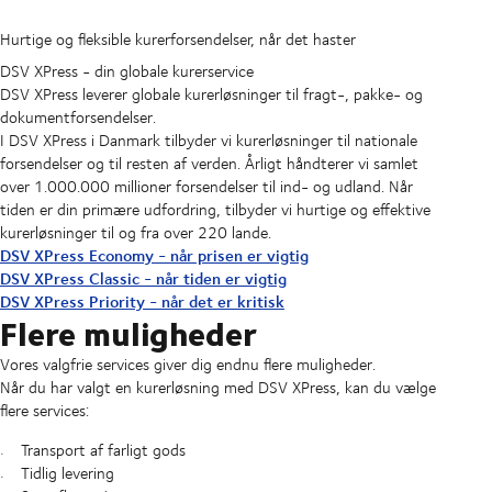
Hurtige og fleksible kurerforsendelser, når det haster
DSV XPress - din globale kurerservice
DSV XPress leverer globale kurerløsninger til fragt-, pakke- og
dokumentforsendelser.
I DSV XPress i Danmark tilbyder vi kurerløsninger til nationale
forsendelser og til resten af verden. Årligt håndterer vi samlet
over 1.000.000 millioner forsendelser til ind- og udland. Når
tiden er din primære udfordring, tilbyder vi hurtige og effektive
kurerløsninger til og fra over 220 lande.
DSV XPress Economy - når prisen er vigtig
DSV XPress Classic - når tiden er vigtig
DSV XPress Priority - når det er kritisk
Flere muligheder
Vores valgfrie services giver dig endnu flere muligheder.
Når du har valgt en kurerløsning med DSV XPress, kan du vælge
flere services:
Transport af farligt gods
Tidlig levering