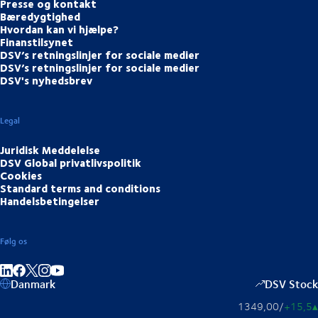
Presse og kontakt
Bæredygtighed
Hvordan kan vi hjælpe?
Finanstilsynet
DSV’s retningslinjer for sociale medier
DSV’s retningslinjer for sociale medier
DSV's nyhedsbrev
Legal
Juridisk Meddelelse
DSV Global privatlivspolitik
Cookies
Standard terms and conditions
Handelsbetingelser
Følg os
Del på LinkedIn
Del på Facebook
Del på Instagram
Del på Youtube
Danmark
DSV Stock
1349,00
/
+15,5
▴