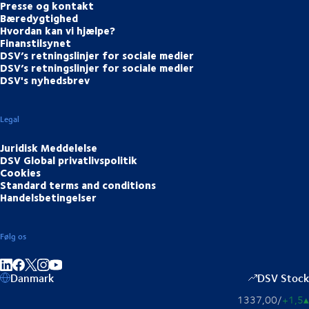
Presse og kontakt
Bæredygtighed
Hvordan kan vi hjælpe?
Finanstilsynet
DSV’s retningslinjer for sociale medier
DSV’s retningslinjer for sociale medier
DSV's nyhedsbrev
Legal
Juridisk Meddelelse
DSV Global privatlivspolitik
Cookies
Standard terms and conditions
Handelsbetingelser
Følg os
Del på LinkedIn
Del på Facebook
Del på Instagram
Del på Youtube
Danmark
DSV Stock
1337,00
/
+1,5
▴