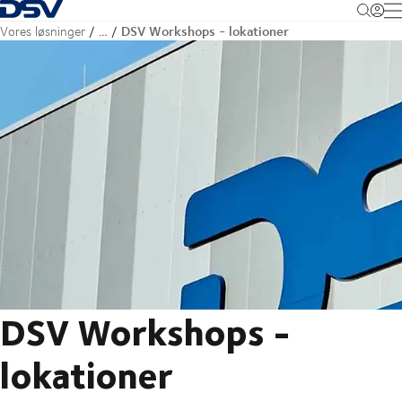
Tilbage til forsiden
M
DSV Workshops - lokationer
Vores løsninger
…
DSV Workshops -
lokationer