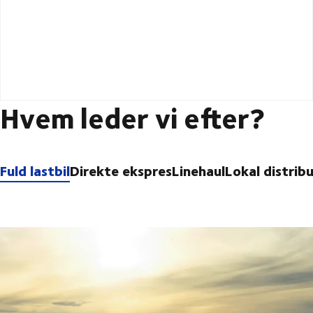
Hvem leder vi efter?
Fuld lastbil
Direkte ekspres
Linehaul
Lokal distrib