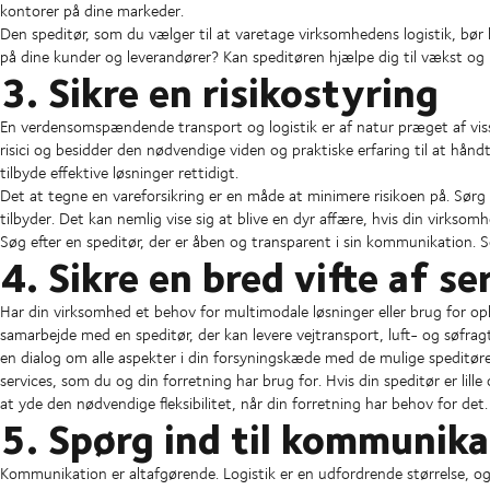
kontorer på dine markeder.
Den speditør, som du vælger til at varetage virksomhedens logistik, bør
på dine kunder og leverandører? Kan speditøren hjælpe dig til vækst og
3. Sikre en risikostyring
En verdensomspændende transport og logistik er af natur præget af visse
risici og besidder den nødvendige viden og praktiske erfaring til at hånd
tilbyde effektive løsninger rettidigt.
Det at tegne en vareforsikring er en måde at minimere risikoen på. Sørg fo
tilbyder. Det kan nemlig vise sig at blive en dyr affære, hvis din virks
Søg efter en speditør, der er åben og transparent i sin kommunikation. S
4. Sikre en bred vifte af se
Har din virksomhed et behov for multimodale løsninger eller brug for opb
samarbejde med en speditør, der kan levere vejtransport, luft- og søfrag
en dialog om alle aspekter i din forsyningskæde med de mulige speditører
services, som du og din forretning har brug for. Hvis din speditør er lille 
at yde den nødvendige fleksibilitet, når din forretning har behov for det.
5. Spørg ind til kommunik
Kommunikation er altafgørende. Logistik er en udfordrende størrelse, og 