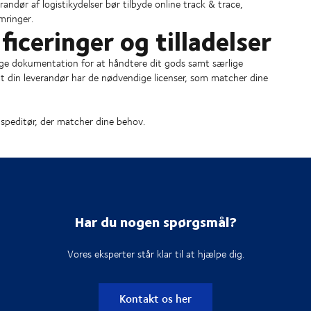
erandør af logistikydelser bør tilbyde online track & trace,
mringer.
ificeringer og tilladelser
endige dokumentation for at håndtere dit gods samt særlige
 at din leverandør har de nødvendige licenser, som matcher dine
e speditør, der matcher dine behov.
Har du nogen spørgsmål?
Vores eksperter står klar til at hjælpe dig.
Kontakt os her