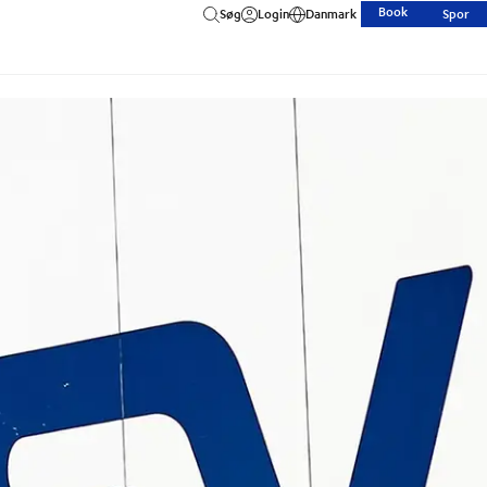
Book
Søg
Login
Danmark
Spor