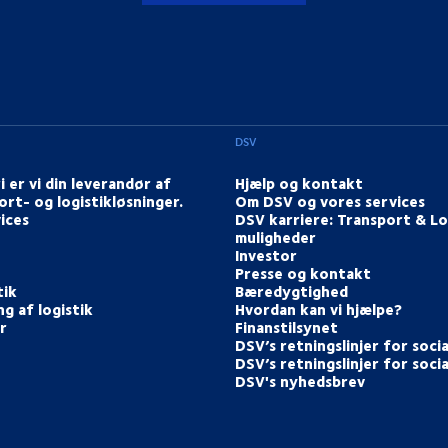
DSV
i er vi din leverandør af
Hjælp og kontakt
ort- og logistikløsninger.
Om DSV og vores services
ices
DSV karriere: Transport & Lo
muligheder
Investor
Presse og kontakt
tik
Bæredygtighed
g af logistik
Hvordan kan vi hjælpe?
r
Finanstilsynet
DSV’s retningslinjer for soci
DSV’s retningslinjer for soci
DSV's nyhedsbrev