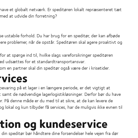
 have et globalt netværk. Er speditøren lokalt repræsenteret tæt
 med at udvide din forretning?
 ustabile forhold. Du har brug for en speditør, der kan afbøde
tere problemer, når de opstår. Speditøren skal agere proaktivt og
r at spørge ind til, hvilke slags vareforsikringer speditøren
omhed udsættes for et standardtransportansvar.
om en partner skal din speditør også være der i krisetider.
rvices
evaring på et lager i en længere periode, er det vigtigt at
t samt de nødvendige lagerlogistikløsninger. Derfor bør du have
. På denne måde er du med til at sikre, at de kan levere de
og lokal og kun tilbyder få services, har de muligvis ikke evnen til
ation og kundeservice
din speditør bør håndtere dine forsendelser hele vejen fra dør