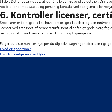
til dør. Det er også vigtigt, at du får alle de nødvendige detaljer. Din lev
notifikationer med status og personlig kontakt ved spørgsmål eller beky
6. Kontroller licenser, cert
Speditører er forpligtet til at have forskellige tilladelser og den nødv
licenser ved transport af temperaturfølsomt eller farligt gods. Sørg for,
behov, og at disse licenser er offentliggjort og tilgængelige.
Følger du disse punkter, hjælper du dig selv i søgningen efter den rigtig
Hvad er spedition?
Hvorfor vælge en speditør?