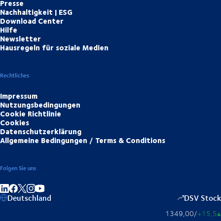
Presse
Nachhaltigkeit | ESG
Download Center
Hilfe
Newsletter
Hausregeln für soziale Medien
Rechtliches
Impressum
Nutzungsbedingungen
Cookie Richtlinie
Cookies
Datenschutzerklärung
Allgemeine Bedingungen / Terms & Conditions
Folgen Sie uns
Auf LinkedIn teilen
Auf Facebook teilen
Auf Instagram teilen
Auf YouTube teilen
Deutschland
DSV Stock
1349,00
/
+15,5
▴