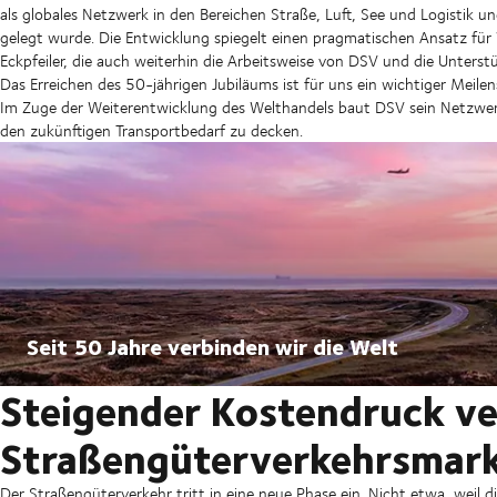
als globales Netzwerk in den Bereichen Straße, Luft, See und Logistik
gelegt wurde. Die Entwicklung spiegelt einen pragmatischen Ansatz fü
Eckpfeiler, die auch weiterhin die Arbeitsweise von DSV und die Unter
Das Erreichen des 50-jährigen Jubiläums ist für uns ein wichtiger Meile
Im Zuge der Weiterentwicklung des Welthandels baut DSV sein Netzwer
den zukünftigen Transportbedarf zu decken.
Seit 50 Jahre verbinden wir die Welt
Steigender Kostendruck ve
Straßengüterverkehrsmar
Der Straßengüterverkehr tritt in eine neue Phase ein. Nicht etwa, weil 