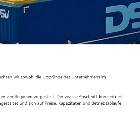
leuchten wir sowohl die Ursprünge des Unternehmens im
n vier Regionen vorgestellt. Der zweite Abschnitt konzentriert
estaltet und sich auf Preise, Kapazitäten und Betriebsabläufe