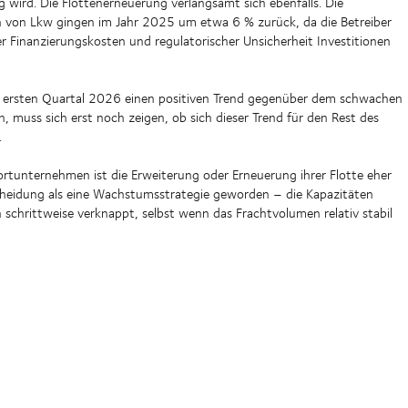
 wird. Die Flottenerneuerung verlangsamt sich ebenfalls. Die
 von Lkw gingen im Jahr 2025 um etwa 6 % zurück, da die Betreiber
r Finanzierungskosten und regulatorischer Unsicherheit Investitionen
 ersten Quartal 2026 einen positiven Trend gegenüber dem schwachen
, muss sich erst noch zeigen, ob sich dieser Trend für den Rest des
.
portunternehmen ist die Erweiterung oder Erneuerung ihrer Flotte eher
cheidung als eine Wachstumsstrategie geworden – die Kapazitäten
schrittweise verknappt, selbst wenn das Frachtvolumen relativ stabil