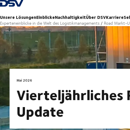
Zurück zur Startseite
Unsere Lösungen
Einblicke
Nachhaltigkeit
Über DSV
Karriere
Se
Experteneinblicke in die Welt des Logistikmanagements
Road Markt-U
Mai 2026
Vierteljährliches
Update