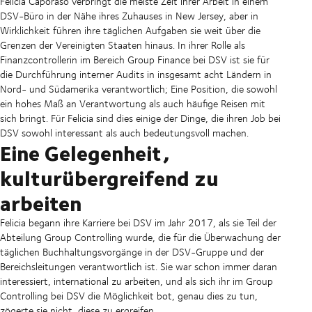
Felicia Caporaso verbringt die meiste Zeit ihrer Arbeit in einem
DSV-Büro in der Nähe ihres Zuhauses in New Jersey, aber in
Wirklichkeit führen ihre täglichen Aufgaben sie weit über die
Grenzen der Vereinigten Staaten hinaus. In ihrer Rolle als
Finanzcontrollerin im Bereich Group Finance bei DSV ist sie für
die Durchführung interner Audits in insgesamt acht Ländern in
Nord- und Südamerika verantwortlich; Eine Position, die sowohl
ein hohes Maß an Verantwortung als auch häufige Reisen mit
sich bringt. Für Felicia sind dies einige der Dinge, die ihren Job bei
DSV sowohl interessant als auch bedeutungsvoll machen.
Eine Gelegenheit,
kulturübergreifend zu
arbeiten
Felicia begann ihre Karriere bei DSV im Jahr 2017, als sie Teil der
Abteilung Group Controlling wurde, die für die Überwachung der
täglichen Buchhaltungsvorgänge in der DSV-Gruppe und der
Bereichsleitungen verantwortlich ist. Sie war schon immer daran
interessiert, international zu arbeiten, und als sich ihr im Group
Controlling bei DSV die Möglichkeit bot, genau dies zu tun,
zögerte sie nicht, diese zu ergreifen.