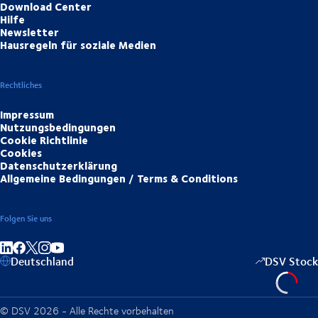
Download Center
Hilfe
Newsletter
Hausregeln für soziale Medien
Rechtliches
Impressum
Nutzungsbedingungen
Cookie Richtlinie
Cookies
Datenschutzerklärung
Allgemeine Bedingungen / Terms & Conditions
Folgen Sie uns
Auf LinkedIn teilen
Auf Facebook teilen
Auf Instagram teilen
Auf YouTube teilen
Deutschland
DSV Stock
© DSV 2026 - Alle Rechte vorbehalten