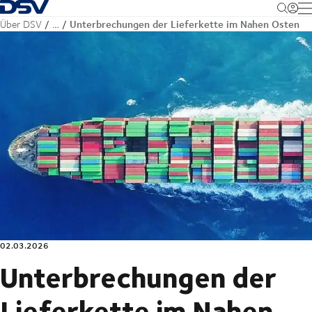
Zurück zur Startseite
M
Unterbrechungen der Lieferkette im Nahen Osten
Über DSV
…
02.03.2026
Unterbrechungen der
Lieferkette im Nahen