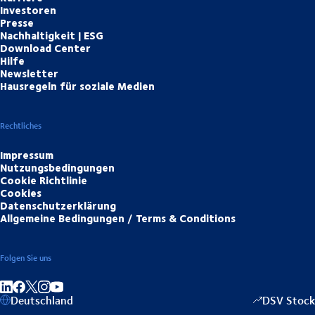
Investoren
Presse
Nachhaltigkeit | ESG
Download Center
Hilfe
Newsletter
Hausregeln für soziale Medien
Rechtliches
Impressum
Nutzungsbedingungen
Cookie Richtlinie
Cookies
Datenschutzerklärung
Allgemeine Bedingungen / Terms & Conditions
Folgen Sie uns
Auf LinkedIn teilen
Auf Facebook teilen
Auf Instagram teilen
Auf YouTube teilen
Deutschland
DSV Stock