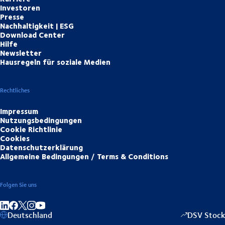
Investoren
Presse
Nachhaltigkeit | ESG
Download Center
Hilfe
Newsletter
Hausregeln für soziale Medien
Rechtliches
Impressum
Nutzungsbedingungen
Cookie Richtlinie
Cookies
Datenschutzerklärung
Allgemeine Bedingungen / Terms & Conditions
Folgen Sie uns
Auf LinkedIn teilen
Auf Facebook teilen
Auf Instagram teilen
Auf YouTube teilen
Deutschland
DSV Stock