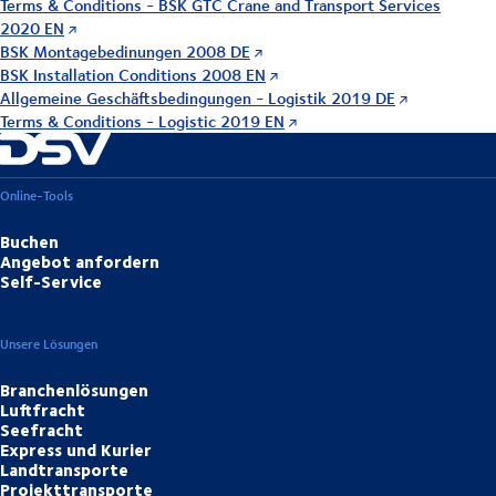
Terms & Conditions - BSK GTC Crane and Transport Services
2020 EN
BSK Montagebedinungen 2008 DE
BSK Installation Conditions 2008 EN
Allgemeine Geschäftsbedingungen - Logistik 2019 DE
Terms & Conditions - Logistic 2019 EN
Online-Tools
Buchen
Angebot anfordern
Self-Service
Unsere Lösungen
Branchenlösungen
Luftfracht
Seefracht
Express und Kurier
Landtransporte
Projekttransporte