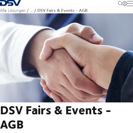
Zurück zur Startseite
M
DSV Fairs & Events - AGB
Alle Lösungen
…
DSV Fairs & Events -
AGB